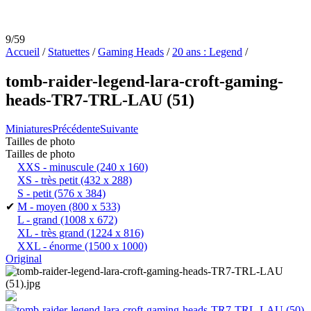
9/59
Accueil
/
Statuettes
/
Gaming Heads
/
20 ans : Legend
/
tomb-raider-legend-lara-croft-gaming-
heads-TR7-TRL-LAU (51)
Miniatures
Précédente
Suivante
Tailles de photo
Tailles de photo
XXS - minuscule
(240 x 160)
XS - très petit
(432 x 288)
S - petit
(576 x 384)
✔
M - moyen
(800 x 533)
L - grand
(1008 x 672)
XL - très grand
(1224 x 816)
XXL - énorme
(1500 x 1000)
Original