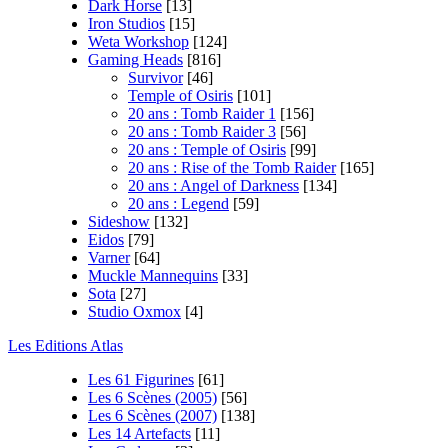
Dark Horse
[13]
Iron Studios
[15]
Weta Workshop
[124]
Gaming Heads
[816]
Survivor
[46]
Temple of Osiris
[101]
20 ans : Tomb Raider 1
[156]
20 ans : Tomb Raider 3
[56]
20 ans : Temple of Osiris
[99]
20 ans : Rise of the Tomb Raider
[165]
20 ans : Angel of Darkness
[134]
20 ans : Legend
[59]
Sideshow
[132]
Eidos
[79]
Varner
[64]
Muckle Mannequins
[33]
Sota
[27]
Studio Oxmox
[4]
Les Editions Atlas
Les 61 Figurines
[61]
Les 6 Scènes (2005)
[56]
Les 6 Scènes (2007)
[138]
Les 14 Artefacts
[11]