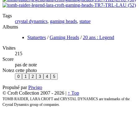
Tags
crystal dynamics
,
gaming heads
,
statue
Albums
Statuettes
/
Gaming Heads
/
20 ans : Legend
Visites
215
Score
pas de note
Notez cette photo
Propulsé par
Piwigo
© Croft Collection 2007 -
2026 |
↑ Top
TOMB RAIDER, LARA CROFT and CRYSTAL DYNAMICS are trademarks of the
Crystal Dynamics group of companies.