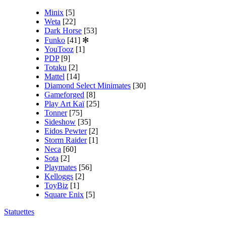
Minix
[5]
Weta
[22]
Dark Horse
[53]
Funko
[41]
✻
YouTooz
[1]
PDP
[9]
Totaku
[2]
Mattel
[14]
Diamond Select Minimates
[30]
Gameforged
[8]
Play Art Kaï
[25]
Tonner
[75]
Sideshow
[35]
Eidos Pewter
[2]
Storm Raider
[1]
Neca
[60]
Sota
[2]
Playmates
[56]
Kelloggs
[2]
ToyBiz
[1]
Square Enix
[5]
Statuettes