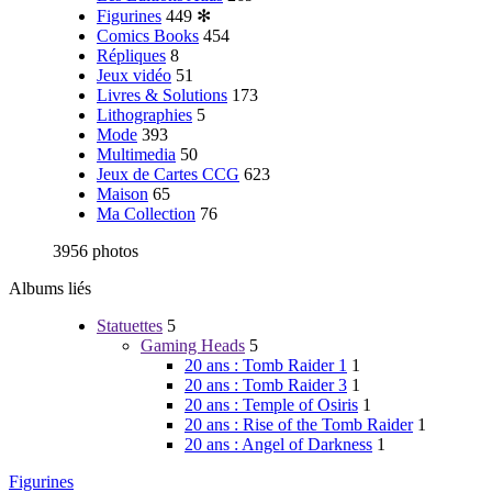
Figurines
449
✻
Comics Books
454
Répliques
8
Jeux vidéo
51
Livres & Solutions
173
Lithographies
5
Mode
393
Multimedia
50
Jeux de Cartes CCG
623
Maison
65
Ma Collection
76
3956 photos
Albums liés
Statuettes
5
Gaming Heads
5
20 ans : Tomb Raider 1
1
20 ans : Tomb Raider 3
1
20 ans : Temple of Osiris
1
20 ans : Rise of the Tomb Raider
1
20 ans : Angel of Darkness
1
Figurines