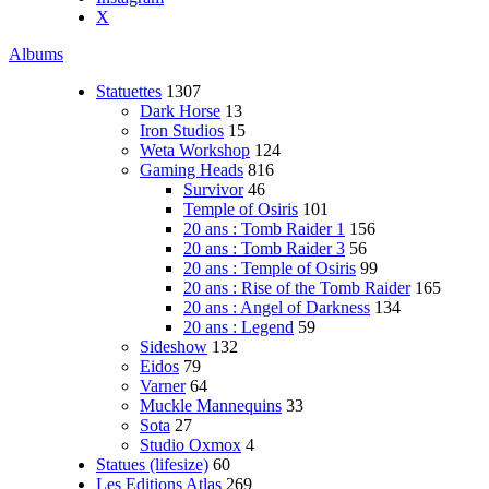
X
Albums
Statuettes
1307
Dark Horse
13
Iron Studios
15
Weta Workshop
124
Gaming Heads
816
Survivor
46
Temple of Osiris
101
20 ans : Tomb Raider 1
156
20 ans : Tomb Raider 3
56
20 ans : Temple of Osiris
99
20 ans : Rise of the Tomb Raider
165
20 ans : Angel of Darkness
134
20 ans : Legend
59
Sideshow
132
Eidos
79
Varner
64
Muckle Mannequins
33
Sota
27
Studio Oxmox
4
Statues (lifesize)
60
Les Editions Atlas
269