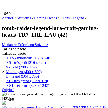
16/59
Accueil
/
Statuettes
/
Gaming Heads
/
20 ans : Legend
/
tomb-raider-legend-lara-croft-gaming-
heads-TR7-TRL-LAU (42)
Miniatures
Précédente
Suivante
Tailles de photo
Tailles de photo
XXS - minuscule
(160 x 240)
XS - très petit
(216 x 324)
S - petit
(288 x 432)
✔
M - moyen
(400 x 600)
L - grand
(504 x 756)
XL - très grand
(612 x 918)
XXL - énorme
(828 x 1242)
Original