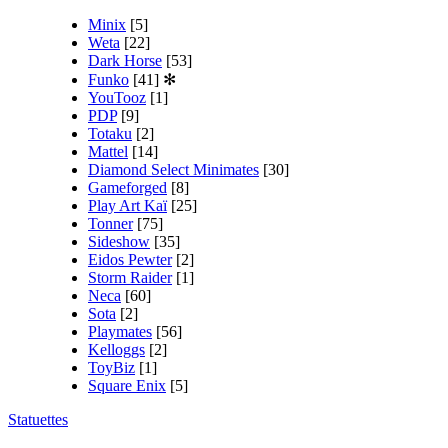
Minix
[5]
Weta
[22]
Dark Horse
[53]
Funko
[41]
✻
YouTooz
[1]
PDP
[9]
Totaku
[2]
Mattel
[14]
Diamond Select Minimates
[30]
Gameforged
[8]
Play Art Kaï
[25]
Tonner
[75]
Sideshow
[35]
Eidos Pewter
[2]
Storm Raider
[1]
Neca
[60]
Sota
[2]
Playmates
[56]
Kelloggs
[2]
ToyBiz
[1]
Square Enix
[5]
Statuettes