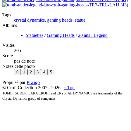
Tags
crystal dynamics
,
gaming heads
,
statue
Albums
Statuettes
/
Gaming Heads
/
20 ans : Legend
Visites
205
Score
pas de note
Notez cette photo
Propulsé par
Piwigo
© Croft Collection 2007 -
2026 |
↑ Top
TOMB RAIDER, LARA CROFT and CRYSTAL DYNAMICS are trademarks of the
Crystal Dynamics group of companies.