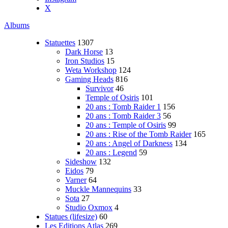
X
Albums
Statuettes
1307
Dark Horse
13
Iron Studios
15
Weta Workshop
124
Gaming Heads
816
Survivor
46
Temple of Osiris
101
20 ans : Tomb Raider 1
156
20 ans : Tomb Raider 3
56
20 ans : Temple of Osiris
99
20 ans : Rise of the Tomb Raider
165
20 ans : Angel of Darkness
134
20 ans : Legend
59
Sideshow
132
Eidos
79
Varner
64
Muckle Mannequins
33
Sota
27
Studio Oxmox
4
Statues (lifesize)
60
Les Editions Atlas
269