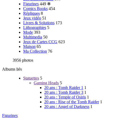
Figurines
449
✻
Comics Books
454
Répliques
8
Jeux vidéo
51
Livres & Solutions
173
Lithographies
5
Mode
393
Multimedia
50
Jeux de Cartes CCG
623
Maison
65
Ma Collection
76
3956 photos
Albums liés
Statuettes
5
Gaming Heads
5
20 ans : Tomb Raider 1
1
20 ans : Tomb Raider 3
1
20 ans : Temple of Osiris
1
20 ans : Rise of the Tomb Raider
1
20 ans : Angel of Darkness
1
Figurines