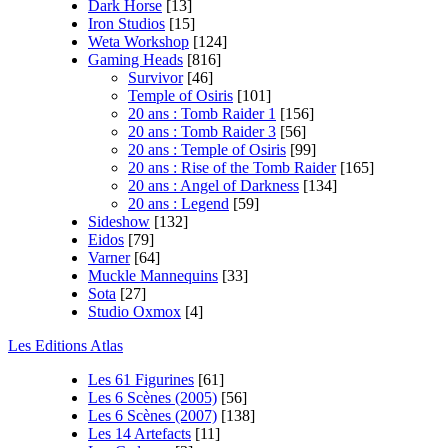
Dark Horse
[13]
Iron Studios
[15]
Weta Workshop
[124]
Gaming Heads
[816]
Survivor
[46]
Temple of Osiris
[101]
20 ans : Tomb Raider 1
[156]
20 ans : Tomb Raider 3
[56]
20 ans : Temple of Osiris
[99]
20 ans : Rise of the Tomb Raider
[165]
20 ans : Angel of Darkness
[134]
20 ans : Legend
[59]
Sideshow
[132]
Eidos
[79]
Varner
[64]
Muckle Mannequins
[33]
Sota
[27]
Studio Oxmox
[4]
Les Editions Atlas
Les 61 Figurines
[61]
Les 6 Scènes (2005)
[56]
Les 6 Scènes (2007)
[138]
Les 14 Artefacts
[11]