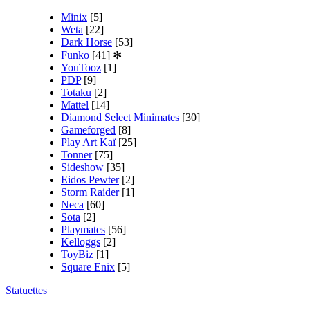
Minix
[5]
Weta
[22]
Dark Horse
[53]
Funko
[41]
✻
YouTooz
[1]
PDP
[9]
Totaku
[2]
Mattel
[14]
Diamond Select Minimates
[30]
Gameforged
[8]
Play Art Kaï
[25]
Tonner
[75]
Sideshow
[35]
Eidos Pewter
[2]
Storm Raider
[1]
Neca
[60]
Sota
[2]
Playmates
[56]
Kelloggs
[2]
ToyBiz
[1]
Square Enix
[5]
Statuettes