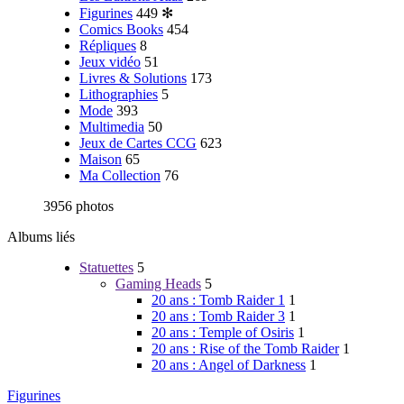
Figurines
449
✻
Comics Books
454
Répliques
8
Jeux vidéo
51
Livres & Solutions
173
Lithographies
5
Mode
393
Multimedia
50
Jeux de Cartes CCG
623
Maison
65
Ma Collection
76
3956 photos
Albums liés
Statuettes
5
Gaming Heads
5
20 ans : Tomb Raider 1
1
20 ans : Tomb Raider 3
1
20 ans : Temple of Osiris
1
20 ans : Rise of the Tomb Raider
1
20 ans : Angel of Darkness
1
Figurines