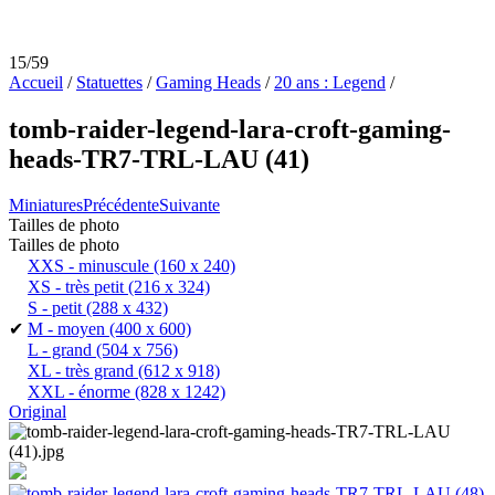
15/59
Accueil
/
Statuettes
/
Gaming Heads
/
20 ans : Legend
/
tomb-raider-legend-lara-croft-gaming-
heads-TR7-TRL-LAU (41)
Miniatures
Précédente
Suivante
Tailles de photo
Tailles de photo
XXS - minuscule
(160 x 240)
XS - très petit
(216 x 324)
S - petit
(288 x 432)
✔
M - moyen
(400 x 600)
L - grand
(504 x 756)
XL - très grand
(612 x 918)
XXL - énorme
(828 x 1242)
Original