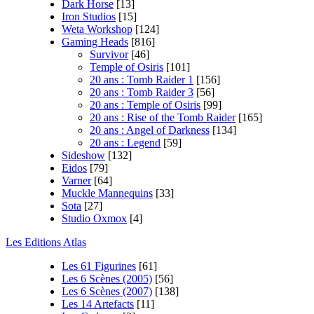
Dark Horse
[13]
Iron Studios
[15]
Weta Workshop
[124]
Gaming Heads
[816]
Survivor
[46]
Temple of Osiris
[101]
20 ans : Tomb Raider 1
[156]
20 ans : Tomb Raider 3
[56]
20 ans : Temple of Osiris
[99]
20 ans : Rise of the Tomb Raider
[165]
20 ans : Angel of Darkness
[134]
20 ans : Legend
[59]
Sideshow
[132]
Eidos
[79]
Varner
[64]
Muckle Mannequins
[33]
Sota
[27]
Studio Oxmox
[4]
Les Editions Atlas
Les 61 Figurines
[61]
Les 6 Scènes (2005)
[56]
Les 6 Scènes (2007)
[138]
Les 14 Artefacts
[11]