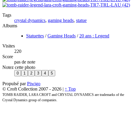
Tags
crystal dynamics
,
gaming heads
,
statue
Albums
Statuettes
/
Gaming Heads
/
20 ans : Legend
Visites
220
Score
pas de note
Notez cette photo
Propulsé par
Piwigo
© Croft Collection 2007 -
2026 |
↑ Top
TOMB RAIDER, LARA CROFT and CRYSTAL DYNAMICS are trademarks of the
Crystal Dynamics group of companies.