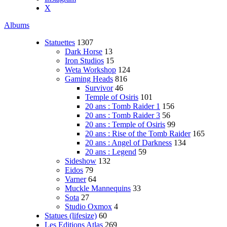
X
Albums
Statuettes
1307
Dark Horse
13
Iron Studios
15
Weta Workshop
124
Gaming Heads
816
Survivor
46
Temple of Osiris
101
20 ans : Tomb Raider 1
156
20 ans : Tomb Raider 3
56
20 ans : Temple of Osiris
99
20 ans : Rise of the Tomb Raider
165
20 ans : Angel of Darkness
134
20 ans : Legend
59
Sideshow
132
Eidos
79
Varner
64
Muckle Mannequins
33
Sota
27
Studio Oxmox
4
Statues (lifesize)
60
Les Editions Atlas
269