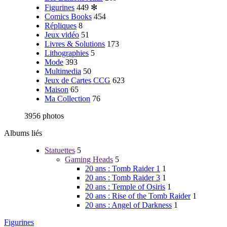
Figurines
449
✻
Comics Books
454
Répliques
8
Jeux vidéo
51
Livres & Solutions
173
Lithographies
5
Mode
393
Multimedia
50
Jeux de Cartes CCG
623
Maison
65
Ma Collection
76
3956 photos
Albums liés
Statuettes
5
Gaming Heads
5
20 ans : Tomb Raider 1
1
20 ans : Tomb Raider 3
1
20 ans : Temple of Osiris
1
20 ans : Rise of the Tomb Raider
1
20 ans : Angel of Darkness
1
Figurines