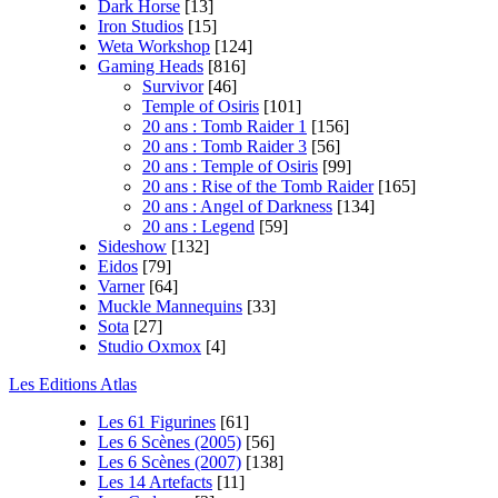
Dark Horse
[13]
Iron Studios
[15]
Weta Workshop
[124]
Gaming Heads
[816]
Survivor
[46]
Temple of Osiris
[101]
20 ans : Tomb Raider 1
[156]
20 ans : Tomb Raider 3
[56]
20 ans : Temple of Osiris
[99]
20 ans : Rise of the Tomb Raider
[165]
20 ans : Angel of Darkness
[134]
20 ans : Legend
[59]
Sideshow
[132]
Eidos
[79]
Varner
[64]
Muckle Mannequins
[33]
Sota
[27]
Studio Oxmox
[4]
Les Editions Atlas
Les 61 Figurines
[61]
Les 6 Scènes (2005)
[56]
Les 6 Scènes (2007)
[138]
Les 14 Artefacts
[11]