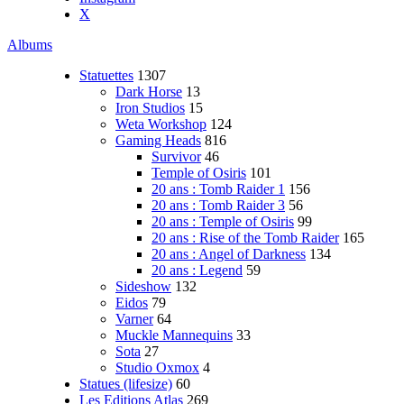
X
Albums
Statuettes
1307
Dark Horse
13
Iron Studios
15
Weta Workshop
124
Gaming Heads
816
Survivor
46
Temple of Osiris
101
20 ans : Tomb Raider 1
156
20 ans : Tomb Raider 3
56
20 ans : Temple of Osiris
99
20 ans : Rise of the Tomb Raider
165
20 ans : Angel of Darkness
134
20 ans : Legend
59
Sideshow
132
Eidos
79
Varner
64
Muckle Mannequins
33
Sota
27
Studio Oxmox
4
Statues (lifesize)
60
Les Editions Atlas
269