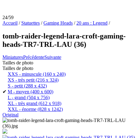
24/59
Accueil
/
Statuettes
/
Gaming Heads
/
20 ans : Legend
/
tomb-raider-legend-lara-croft-gaming-
heads-TR7-TRL-LAU (36)
Miniatures
Précédente
Suivante
Tailles de photo
Tailles de photo
XXS - minuscule
(160 x 240)
XS - très petit
(216 x 324)
S - petit
(288 x 432)
✔
M - moyen
(400 x 600)
L - grand
(504 x 756)
XL - très grand
(612 x 918)
XXL - énorme
(828 x 1242)
Original