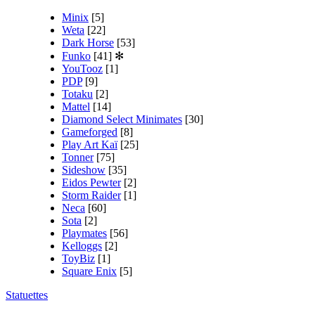
Minix
[5]
Weta
[22]
Dark Horse
[53]
Funko
[41]
✻
YouTooz
[1]
PDP
[9]
Totaku
[2]
Mattel
[14]
Diamond Select Minimates
[30]
Gameforged
[8]
Play Art Kaï
[25]
Tonner
[75]
Sideshow
[35]
Eidos Pewter
[2]
Storm Raider
[1]
Neca
[60]
Sota
[2]
Playmates
[56]
Kelloggs
[2]
ToyBiz
[1]
Square Enix
[5]
Statuettes