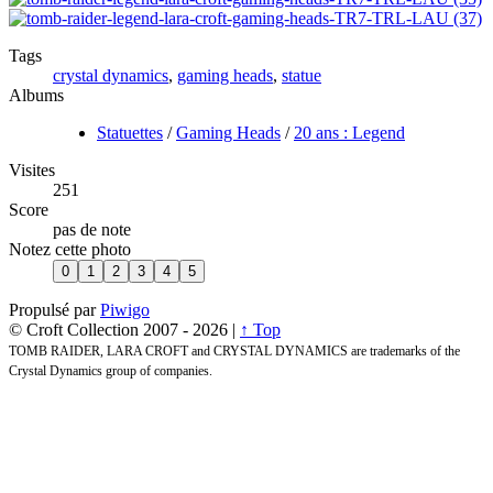
Tags
crystal dynamics
,
gaming heads
,
statue
Albums
Statuettes
/
Gaming Heads
/
20 ans : Legend
Visites
251
Score
pas de note
Notez cette photo
Propulsé par
Piwigo
© Croft Collection 2007 -
2026 |
↑ Top
TOMB RAIDER, LARA CROFT and CRYSTAL DYNAMICS are trademarks of the
Crystal Dynamics group of companies.