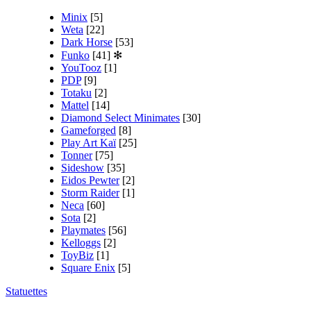
Minix
[5]
Weta
[22]
Dark Horse
[53]
Funko
[41]
✻
YouTooz
[1]
PDP
[9]
Totaku
[2]
Mattel
[14]
Diamond Select Minimates
[30]
Gameforged
[8]
Play Art Kaï
[25]
Tonner
[75]
Sideshow
[35]
Eidos Pewter
[2]
Storm Raider
[1]
Neca
[60]
Sota
[2]
Playmates
[56]
Kelloggs
[2]
ToyBiz
[1]
Square Enix
[5]
Statuettes