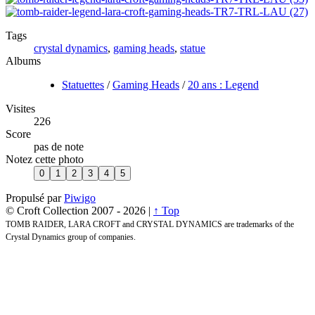
Tags
crystal dynamics
,
gaming heads
,
statue
Albums
Statuettes
/
Gaming Heads
/
20 ans : Legend
Visites
226
Score
pas de note
Notez cette photo
Propulsé par
Piwigo
© Croft Collection 2007 -
2026 |
↑ Top
TOMB RAIDER, LARA CROFT and CRYSTAL DYNAMICS are trademarks of the
Crystal Dynamics group of companies.