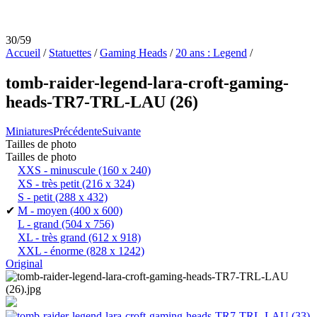
30/59
Accueil
/
Statuettes
/
Gaming Heads
/
20 ans : Legend
/
tomb-raider-legend-lara-croft-gaming-
heads-TR7-TRL-LAU (26)
Miniatures
Précédente
Suivante
Tailles de photo
Tailles de photo
XXS - minuscule
(160 x 240)
XS - très petit
(216 x 324)
S - petit
(288 x 432)
✔
M - moyen
(400 x 600)
L - grand
(504 x 756)
XL - très grand
(612 x 918)
XXL - énorme
(828 x 1242)
Original