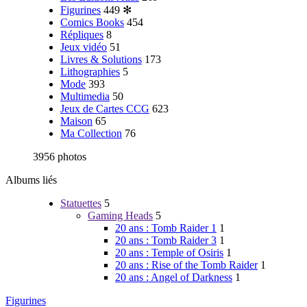
Figurines
449
✻
Comics Books
454
Répliques
8
Jeux vidéo
51
Livres & Solutions
173
Lithographies
5
Mode
393
Multimedia
50
Jeux de Cartes CCG
623
Maison
65
Ma Collection
76
3956 photos
Albums liés
Statuettes
5
Gaming Heads
5
20 ans : Tomb Raider 1
1
20 ans : Tomb Raider 3
1
20 ans : Temple of Osiris
1
20 ans : Rise of the Tomb Raider
1
20 ans : Angel of Darkness
1
Figurines