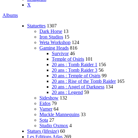
X
Albums
Statuettes
1307
Dark Horse
13
Iron Studios
15
Weta Workshop
124
Gaming Heads
816
Survivor
46
Temple of Osiris
101
20 ans : Tomb Raider 1
156
20 ans : Tomb Raider 3
56
20 ans : Temple of Osiris
99
20 ans : Rise of the Tomb Raider
165
20 ans : Angel of Darkness
134
20 ans : Legend
59
Sideshow
132
Eidos
79
Varner
64
Muckle Mannequins
33
Sota
27
Studio Oxmox
4
Statues (lifesize)
60
Les Editions Atlas
269