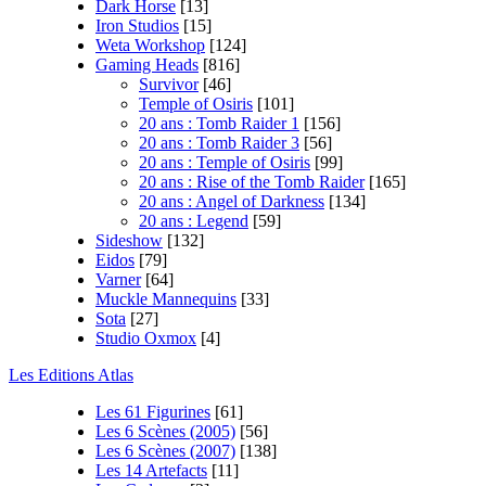
Dark Horse
[13]
Iron Studios
[15]
Weta Workshop
[124]
Gaming Heads
[816]
Survivor
[46]
Temple of Osiris
[101]
20 ans : Tomb Raider 1
[156]
20 ans : Tomb Raider 3
[56]
20 ans : Temple of Osiris
[99]
20 ans : Rise of the Tomb Raider
[165]
20 ans : Angel of Darkness
[134]
20 ans : Legend
[59]
Sideshow
[132]
Eidos
[79]
Varner
[64]
Muckle Mannequins
[33]
Sota
[27]
Studio Oxmox
[4]
Les Editions Atlas
Les 61 Figurines
[61]
Les 6 Scènes (2005)
[56]
Les 6 Scènes (2007)
[138]
Les 14 Artefacts
[11]