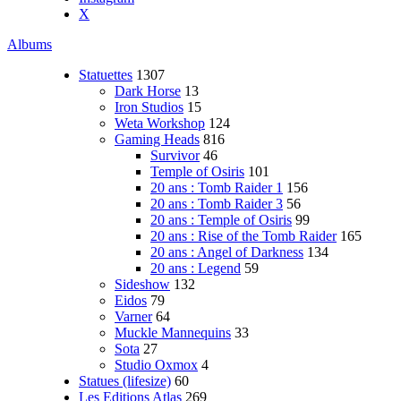
X
Albums
Statuettes
1307
Dark Horse
13
Iron Studios
15
Weta Workshop
124
Gaming Heads
816
Survivor
46
Temple of Osiris
101
20 ans : Tomb Raider 1
156
20 ans : Tomb Raider 3
56
20 ans : Temple of Osiris
99
20 ans : Rise of the Tomb Raider
165
20 ans : Angel of Darkness
134
20 ans : Legend
59
Sideshow
132
Eidos
79
Varner
64
Muckle Mannequins
33
Sota
27
Studio Oxmox
4
Statues (lifesize)
60
Les Editions Atlas
269