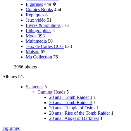
Figurines
449
✻
Comics Books
454
Répliques
8
Jeux vidéo
51
Livres & Solutions
173
Lithographies
5
Mode
393
Multimedia
50
Jeux de Cartes CCG
623
Maison
65
Ma Collection
76
3956 photos
Albums liés
Statuettes
5
Gaming Heads
5
20 ans : Tomb Raider 1
1
20 ans : Tomb Raider 3
1
20 ans : Temple of Osiris
1
20 ans : Rise of the Tomb Raider
1
20 ans : Angel of Darkness
1
Figurines