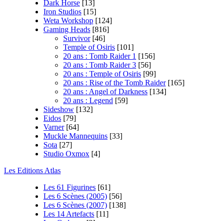
Dark Horse
[13]
Iron Studios
[15]
Weta Workshop
[124]
Gaming Heads
[816]
Survivor
[46]
Temple of Osiris
[101]
20 ans : Tomb Raider 1
[156]
20 ans : Tomb Raider 3
[56]
20 ans : Temple of Osiris
[99]
20 ans : Rise of the Tomb Raider
[165]
20 ans : Angel of Darkness
[134]
20 ans : Legend
[59]
Sideshow
[132]
Eidos
[79]
Varner
[64]
Muckle Mannequins
[33]
Sota
[27]
Studio Oxmox
[4]
Les Editions Atlas
Les 61 Figurines
[61]
Les 6 Scènes (2005)
[56]
Les 6 Scènes (2007)
[138]
Les 14 Artefacts
[11]