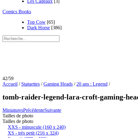
Les Cadeaux
[3]
Comics Books
Top Cow
[65]
Dark Horse
[386]
42/59
Accueil
/
Statuettes
/
Gaming Heads
/
20 ans : Legend
/
tomb-raider-legend-lara-croft-gaming-h
Miniatures
Précédente
Suivante
Tailles de photo
Tailles de photo
XXS - minuscule
(160 x 240)
XS - très petit
(216 x 324)