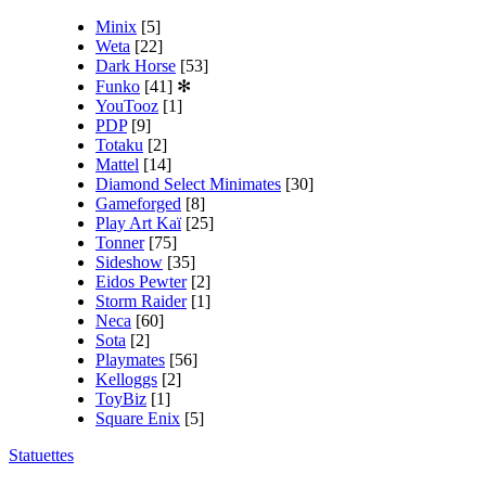
Minix
[5]
Weta
[22]
Dark Horse
[53]
Funko
[41]
✻
YouTooz
[1]
PDP
[9]
Totaku
[2]
Mattel
[14]
Diamond Select Minimates
[30]
Gameforged
[8]
Play Art Kaï
[25]
Tonner
[75]
Sideshow
[35]
Eidos Pewter
[2]
Storm Raider
[1]
Neca
[60]
Sota
[2]
Playmates
[56]
Kelloggs
[2]
ToyBiz
[1]
Square Enix
[5]
Statuettes