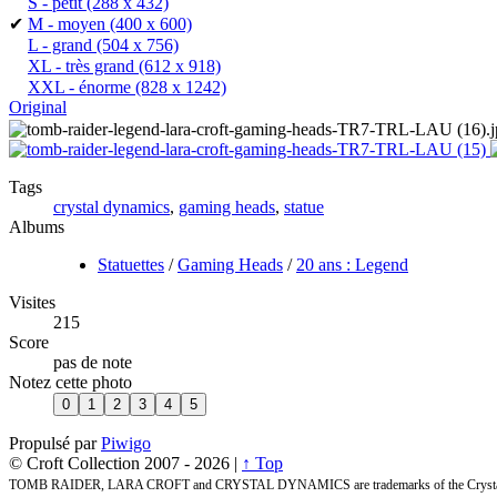
S - petit
(288 x 432)
✔
M - moyen
(400 x 600)
L - grand
(504 x 756)
XL - très grand
(612 x 918)
XXL - énorme
(828 x 1242)
Original
Tags
crystal dynamics
,
gaming heads
,
statue
Albums
Statuettes
/
Gaming Heads
/
20 ans : Legend
Visites
215
Score
pas de note
Notez cette photo
Propulsé par
Piwigo
© Croft Collection 2007 -
2026 |
↑ Top
TOMB RAIDER, LARA CROFT and CRYSTAL DYNAMICS are trademarks of the Crystal 