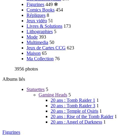
Figurines
449
✻
Comics Books
454
Répliques
8
Jeux vidéo
51
Livres & Solutions
173
Lithographies
5
Mode
393
Multimedia
50
Jeux de Cartes CCG
623
Maison
65
Ma Collection
76
3956 photos
Albums liés
Statuettes
5
Gaming Heads
5
20 ans : Tomb Raider 1
1
20 ans : Tomb Raider 3
1
20 ans : Temple of Osiris
1
20 ans : Rise of the Tomb Raider
1
20 ans : Angel of Darkness
1
Figurines