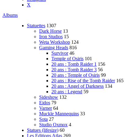
X
Albums
Statuettes
1307
Dark Horse
13
Iron Studios
15
Weta Workshop
124
Gaming Heads
816
Survivor
46
Temple of Osiris
101
20 ans : Tomb Raider 1
156
20 ans : Tomb Raider 3
56
20 ans : Temple of Osiris
99
20 ans : Rise of the Tomb Raider
165
20 ans : Angel of Darkness
134
20 ans : Legend
59
Sideshow
132
Eidos
79
Varner
64
Muckle Mannequins
33
Sota
27
Studio Oxmox
4
Statues (lifesize)
60
Les Editions Atlas
269