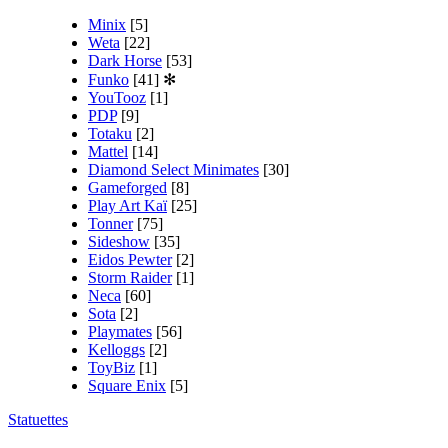
Minix
[5]
Weta
[22]
Dark Horse
[53]
Funko
[41]
✻
YouTooz
[1]
PDP
[9]
Totaku
[2]
Mattel
[14]
Diamond Select Minimates
[30]
Gameforged
[8]
Play Art Kaï
[25]
Tonner
[75]
Sideshow
[35]
Eidos Pewter
[2]
Storm Raider
[1]
Neca
[60]
Sota
[2]
Playmates
[56]
Kelloggs
[2]
ToyBiz
[1]
Square Enix
[5]
Statuettes