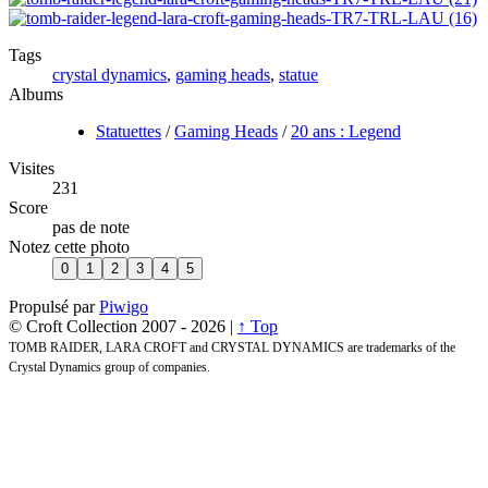
Tags
crystal dynamics
,
gaming heads
,
statue
Albums
Statuettes
/
Gaming Heads
/
20 ans : Legend
Visites
231
Score
pas de note
Notez cette photo
Propulsé par
Piwigo
© Croft Collection 2007 -
2026 |
↑ Top
TOMB RAIDER, LARA CROFT and CRYSTAL DYNAMICS are trademarks of the
Crystal Dynamics group of companies.