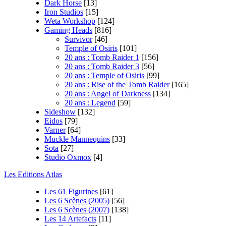
Dark Horse
[13]
Iron Studios
[15]
Weta Workshop
[124]
Gaming Heads
[816]
Survivor
[46]
Temple of Osiris
[101]
20 ans : Tomb Raider 1
[156]
20 ans : Tomb Raider 3
[56]
20 ans : Temple of Osiris
[99]
20 ans : Rise of the Tomb Raider
[165]
20 ans : Angel of Darkness
[134]
20 ans : Legend
[59]
Sideshow
[132]
Eidos
[79]
Varner
[64]
Muckle Mannequins
[33]
Sota
[27]
Studio Oxmox
[4]
Les Editions Atlas
Les 61 Figurines
[61]
Les 6 Scènes (2005)
[56]
Les 6 Scènes (2007)
[138]
Les 14 Artefacts
[11]