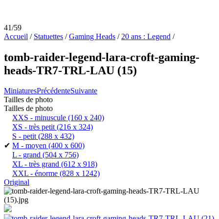
41/59
Accueil
/
Statuettes
/
Gaming Heads
/
20 ans : Legend
/
tomb-raider-legend-lara-croft-gaming-
heads-TR7-TRL-LAU (15)
Miniatures
Précédente
Suivante
Tailles de photo
Tailles de photo
XXS - minuscule
(160 x 240)
XS - très petit
(216 x 324)
S - petit
(288 x 432)
✔
M - moyen
(400 x 600)
L - grand
(504 x 756)
XL - très grand
(612 x 918)
XXL - énorme
(828 x 1242)
Original