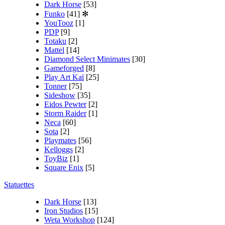
Dark Horse
[53]
Funko
[41]
✻
YouTooz
[1]
PDP
[9]
Totaku
[2]
Mattel
[14]
Diamond Select Minimates
[30]
Gameforged
[8]
Play Art Kaï
[25]
Tonner
[75]
Sideshow
[35]
Eidos Pewter
[2]
Storm Raider
[1]
Neca
[60]
Sota
[2]
Playmates
[56]
Kelloggs
[2]
ToyBiz
[1]
Square Enix
[5]
Statuettes
Dark Horse
[13]
Iron Studios
[15]
Weta Workshop
[124]