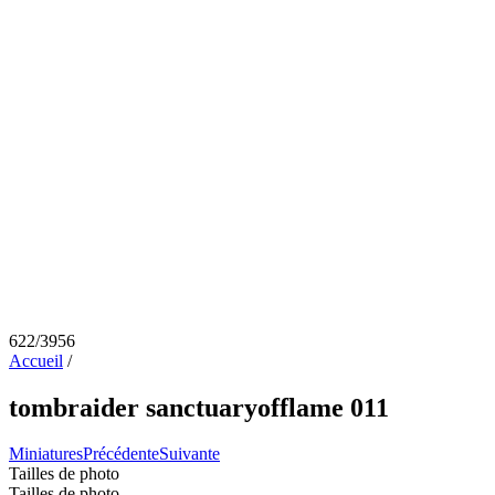
622/3956
Accueil
/
tombraider sanctuaryofflame 011
Miniatures
Précédente
Suivante
Tailles de photo
Tailles de photo