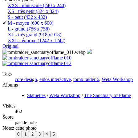
XXS - minuscule
(240 x 240)
XS - très petit
(324 x 324)
S - petit
(432 x 432)
✔
M - moyen
(600 x 600)
L - grand
(756 x 756)
XL - très grand
(918 x 918)
XXL - énorme
(1242 x 1242)
Original
Tags
core design
,
eidos interactive
,
tomb raider 6
,
Weta Workshop
Albums
Statuettes
/
Weta Workshop
/
The Sanctuary of Flame
Visites
462
Score
pas de note
Notez cette photo