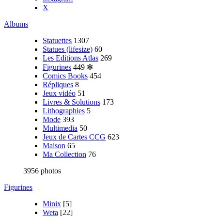
X
Albums
Statuettes
1307
Statues (lifesize)
60
Les Editions Atlas
269
Figurines
449
✻
Comics Books
454
Répliques
8
Jeux vidéo
51
Livres & Solutions
173
Lithographies
5
Mode
393
Multimedia
50
Jeux de Cartes CCG
623
Maison
65
Ma Collection
76
3956 photos
Figurines
Minix
[5]
Weta
[22]