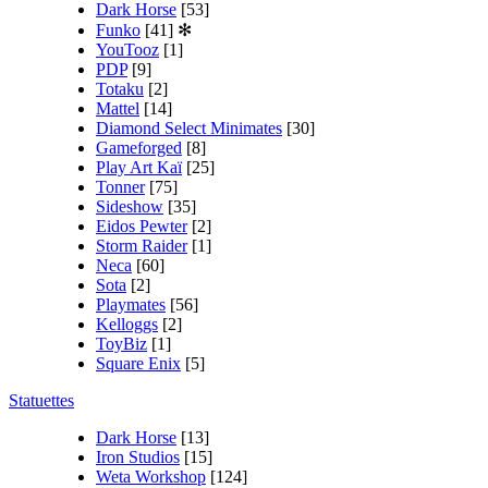
Dark Horse
[53]
Funko
[41]
✻
YouTooz
[1]
PDP
[9]
Totaku
[2]
Mattel
[14]
Diamond Select Minimates
[30]
Gameforged
[8]
Play Art Kaï
[25]
Tonner
[75]
Sideshow
[35]
Eidos Pewter
[2]
Storm Raider
[1]
Neca
[60]
Sota
[2]
Playmates
[56]
Kelloggs
[2]
ToyBiz
[1]
Square Enix
[5]
Statuettes
Dark Horse
[13]
Iron Studios
[15]
Weta Workshop
[124]