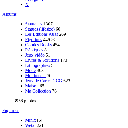
X
Albums
Statuettes
1307
Statues (lifesize)
60
Les Editions Atlas
269
Figurines
449
✻
Comics Books
454
Répliques
8
Jeux vidéo
51
Livres & Solutions
173
Lithographies
5
Mode
393
Multimedia
50
Jeux de Cartes CCG
623
Maison
65
Ma Collection
76
3956 photos
Figurines
Minix
[5]
Weta
[22]