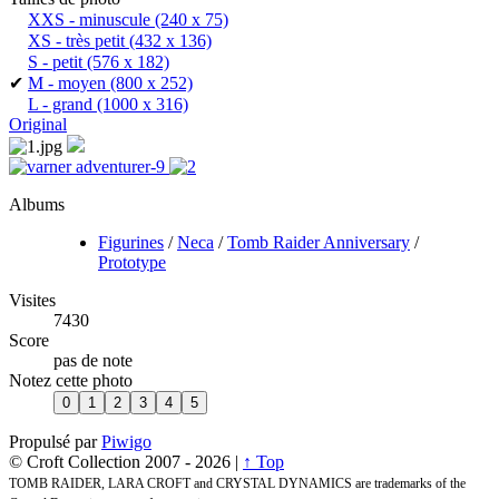
XXS - minuscule
(240 x 75)
XS - très petit
(432 x 136)
S - petit
(576 x 182)
✔
M - moyen
(800 x 252)
L - grand
(1000 x 316)
Original
Albums
Figurines
/
Neca
/
Tomb Raider Anniversary
/
Prototype
Visites
7430
Score
pas de note
Notez cette photo
Propulsé par
Piwigo
© Croft Collection 2007 -
2026 |
↑ Top
TOMB RAIDER, LARA CROFT and CRYSTAL DYNAMICS are trademarks of the