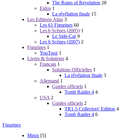
The Ruins of Revelation
28
Eidos
1
La révélation finale
15
Les Editions Atlas
3
Les 61 Figurines
60
Les 6 Scènes (2005)
1
Le Side-Car
9
Les 6 Scènes (2007)
2
Figurines
1
YouTooz
1
Livres & Solutions
4
Francais
1
Solutions Officielles
1
La révélation finale
3
Allemand
1
Guides officiels
1
Tomb Raider 4
4
USA
2
Guides officiels
2
TR1-5 Collectors' Edition
4
Tomb Raider 4
6
Figurines
Minix
[5]