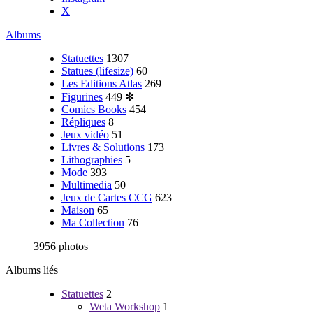
X
Albums
Statuettes
1307
Statues (lifesize)
60
Les Editions Atlas
269
Figurines
449
✻
Comics Books
454
Répliques
8
Jeux vidéo
51
Livres & Solutions
173
Lithographies
5
Mode
393
Multimedia
50
Jeux de Cartes CCG
623
Maison
65
Ma Collection
76
3956 photos
Albums liés
Statuettes
2
Weta Workshop
1