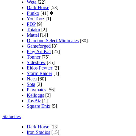
Weta
[22]
Dark Horse
[53]
Funko
[41]
✻
YouTooz
[1]
PDP
[9]
Totaku
[2]
Mattel
[14]
Diamond Select Minimates
[30]
Gameforged
[8]
Play Art Kaï
[25]
Tonner
[75]
Sideshow
[35]
Eidos Pewter
[2]
Storm Raider
[1]
Neca
[60]
Sota
[2]
Playmates
[56]
Kelloggs
[2]
ToyBiz
[1]
Square Enix
[5]
Statuettes
Dark Horse
[13]
Iron Studios
[15]