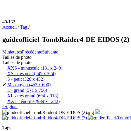
40/132
Accueil
/
Tag
/
guideofficiel-TombRaider4-DE-EIDOS (2)
Miniatures
Précédente
Suivante
Tailles de photo
Tailles de photo
XXS - minuscule
(181 x 240)
XS - très petit
(245 x 324)
S - petit
(326 x 432)
✔
M - moyen
(453 x 600)
L - grand
(571 x 756)
XL - très grand
(694 x 918)
XXL - énorme
(939 x 1242)
Original
Tags