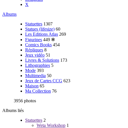
X
Albums
Statuettes
1307
Statues (lifesize)
60
Les Editions Atlas
269
Figurines
449
✻
Comics Books
454
Répliques
8
Jeux vidéo
51
Livres & Solutions
173
Lithographies
5
Mode
393
Multimedia
50
Jeux de Cartes CCG
623
Maison
65
Ma Collection
76
3956 photos
Albums liés
Statuettes
2
Weta Workshop
1