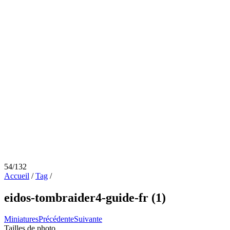
54/132
Accueil
/
Tag
/
eidos-tombraider4-guide-fr (1)
Miniatures
Précédente
Suivante
Tailles de photo