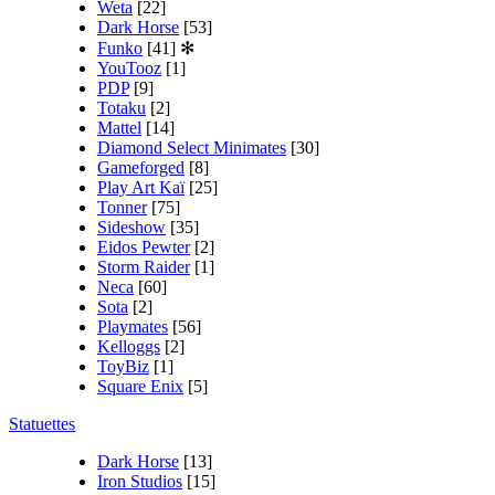
Weta
[22]
Dark Horse
[53]
Funko
[41]
✻
YouTooz
[1]
PDP
[9]
Totaku
[2]
Mattel
[14]
Diamond Select Minimates
[30]
Gameforged
[8]
Play Art Kaï
[25]
Tonner
[75]
Sideshow
[35]
Eidos Pewter
[2]
Storm Raider
[1]
Neca
[60]
Sota
[2]
Playmates
[56]
Kelloggs
[2]
ToyBiz
[1]
Square Enix
[5]
Statuettes
Dark Horse
[13]
Iron Studios
[15]