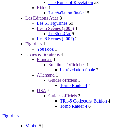
The Ruins of Revelation
28
Eidos
1
La révélation finale
15
Les Editions Atlas
3
Les 61 Figurines
60
Les 6 Scènes (2005)
1
Le Side-Car
9
Les 6 Scènes (2007)
2
Figurines
1
YouTooz
1
Livres & Solutions
4
Francais
1
Solutions Officielles
1
La révélation finale
3
Allemand
1
Guides officiels
1
Tomb Raider 4
4
USA
2
Guides officiels
2
TR1-5 Collectors' Edition
4
Tomb Raider 4
6
Figurines
Minix
[5]