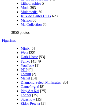
Lithographies
5
Mode
393
Multimedia
50
Jeux de Cartes CCG
623
Maison
65
Ma Collection
76
3956 photos
Figurines
Minix
[5]
Weta
[22]
Dark Horse
[53]
Funko
[41]
✻
YouTooz
[1]
PDP
[9]
Totaku
[2]
Mattel
[14]
Diamond Select Minimates
[30]
Gameforged
[8]
Play Art Kaï
[25]
Tonner
[75]
Sideshow
[35]
Eidos Pewter
[2]