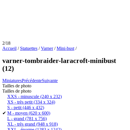
2/18
Accueil
/
Statuettes
/
Varner
/
Mini-bust
/
varner-tombraider-laracroft-minibust
(12)
Miniatures
Précédente
Suivante
Tailles de photo
Tailles de photo
XXS - minuscule
(240 x 232)
XS - très petit
(334 x 324)
S - petit
(446 x 432)
✔
M - moyen
(620 x 600)
L - grand
(781 x 756)
XL - très grand
(948 x 918)
XXL - énorme
(1283 x 1242)