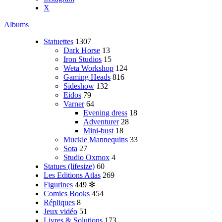
X
Albums
Statuettes
1307
Dark Horse
13
Iron Studios
15
Weta Workshop
124
Gaming Heads
816
Sideshow
132
Eidos
79
Varner
64
Evening dress
18
Adventurer
28
Mini-bust
18
Muckle Mannequins
33
Sota
27
Studio Oxmox
4
Statues (lifesize)
60
Les Editions Atlas
269
Figurines
449
✻
Comics Books
454
Répliques
8
Jeux vidéo
51
Livres & Solutions
173