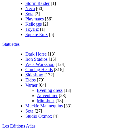
Storm Raider
[1]
Neca
[60]
Sota
[2]
Playmates
[56]
Kelloggs
[2]
ToyBiz
[1]
Square Enix
[5]
Statuettes
Dark Horse
[13]
Iron Studios
[15]
Weta Workshop
[124]
Gaming Heads
[816]
Sideshow
[132]
Eidos
[79]
Varner
[64]
Evening dress
[18]
Adventurer
[28]
Mini-bust
[18]
Muckle Mannequins
[33]
Sota
[27]
Studio Oxmox
[4]
Les Editions Atlas