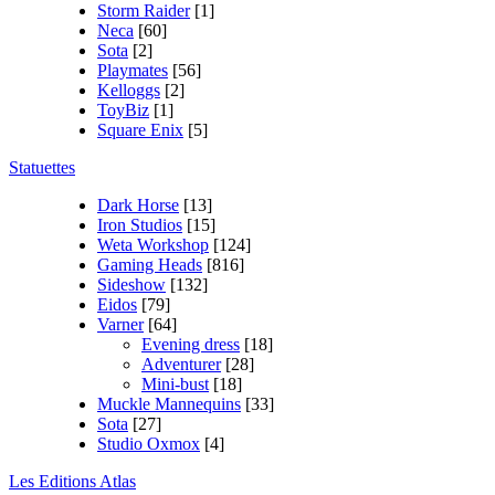
Storm Raider
[1]
Neca
[60]
Sota
[2]
Playmates
[56]
Kelloggs
[2]
ToyBiz
[1]
Square Enix
[5]
Statuettes
Dark Horse
[13]
Iron Studios
[15]
Weta Workshop
[124]
Gaming Heads
[816]
Sideshow
[132]
Eidos
[79]
Varner
[64]
Evening dress
[18]
Adventurer
[28]
Mini-bust
[18]
Muckle Mannequins
[33]
Sota
[27]
Studio Oxmox
[4]
Les Editions Atlas