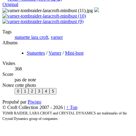
Original
Tags
statuette lara croft
,
varner
Albums
Statuettes
/
Varner
/
Mini-bust
Visites
368
Score
pas de note
Notez cette photo
Propulsé par
Piwigo
© Croft Collection 2007 -
2026 |
↑ Top
TOMB RAIDER, LARA CROFT and CRYSTAL DYNAMICS are trademarks of the
Crystal Dynamics group of companies.