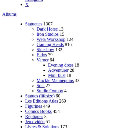
X
Albums
Statuettes
1307
Dark Horse
13
Iron Studios
15
Weta Workshop
124
Gaming Heads
816
Sideshow
132
Eidos
79
Varner
64
Evening dress
18
Adventurer
28
Mini-bust
18
Muckle Mannequins
33
Sota
27
Studio Oxmox
4
Statues (lifesize)
60
Les Editions Atlas
269
Figurines
449
Comics Books
454
Répliques
8
Jeux vidéo
51
Livres & Solutions
173