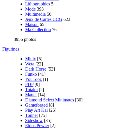
Lithographies
5
Mode
393
Multimedia
50
Jeux de Cartes CCG
623
Maison
65
Ma Collection
76
3956 photos
Figurines
Minix
[5]
Weta
[22]
Dark Horse
[53]
Funko
[41]
YouTooz
[1]
PDP
[9]
Totaku
[2]
Mattel
[14]
Diamond Select Minimates
[30]
Gameforged
[8]
Play Art Kaï
[25]
Tonner
[75]
Sideshow
[35]
Eidos Pewter
[2]