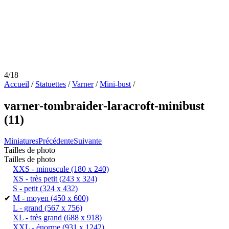
4/18
Accueil
/
Statuettes
/
Varner
/
Mini-bust
/
varner-tombraider-laracroft-minibust
(11)
Miniatures
Précédente
Suivante
Tailles de photo
Tailles de photo
XXS - minuscule
(180 x 240)
XS - très petit
(243 x 324)
S - petit
(324 x 432)
✔
M - moyen
(450 x 600)
L - grand
(567 x 756)
XL - très grand
(688 x 918)
XXL - énorme
(931 x 1242)