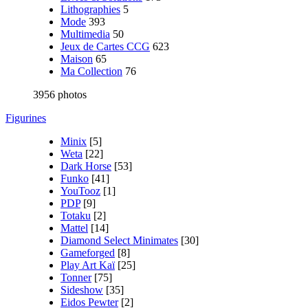
Lithographies
5
Mode
393
Multimedia
50
Jeux de Cartes CCG
623
Maison
65
Ma Collection
76
3956 photos
Figurines
Minix
[5]
Weta
[22]
Dark Horse
[53]
Funko
[41]
YouTooz
[1]
PDP
[9]
Totaku
[2]
Mattel
[14]
Diamond Select Minimates
[30]
Gameforged
[8]
Play Art Kaï
[25]
Tonner
[75]
Sideshow
[35]
Eidos Pewter
[2]