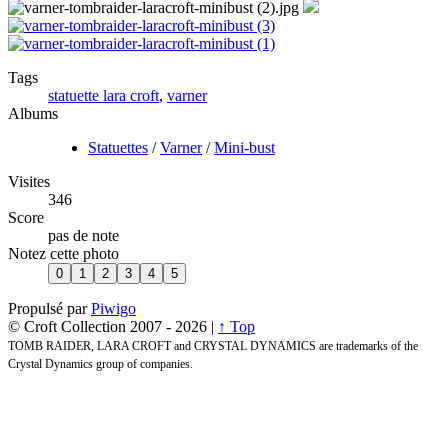
Tags
statuette lara croft
,
varner
Albums
Statuettes
/
Varner
/
Mini-bust
Visites
346
Score
pas de note
Notez cette photo
Propulsé par
Piwigo
© Croft Collection 2007 -
2026 |
↑ Top
TOMB RAIDER, LARA CROFT and CRYSTAL DYNAMICS are trademarks of the
Crystal Dynamics group of companies.