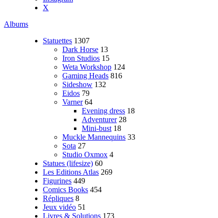
X
Albums
Statuettes
1307
Dark Horse
13
Iron Studios
15
Weta Workshop
124
Gaming Heads
816
Sideshow
132
Eidos
79
Varner
64
Evening dress
18
Adventurer
28
Mini-bust
18
Muckle Mannequins
33
Sota
27
Studio Oxmox
4
Statues (lifesize)
60
Les Editions Atlas
269
Figurines
449
Comics Books
454
Répliques
8
Jeux vidéo
51
Livres & Solutions
173