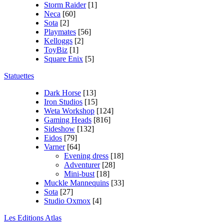
Storm Raider
[1]
Neca
[60]
Sota
[2]
Playmates
[56]
Kelloggs
[2]
ToyBiz
[1]
Square Enix
[5]
Statuettes
Dark Horse
[13]
Iron Studios
[15]
Weta Workshop
[124]
Gaming Heads
[816]
Sideshow
[132]
Eidos
[79]
Varner
[64]
Evening dress
[18]
Adventurer
[28]
Mini-bust
[18]
Muckle Mannequins
[33]
Sota
[27]
Studio Oxmox
[4]
Les Editions Atlas