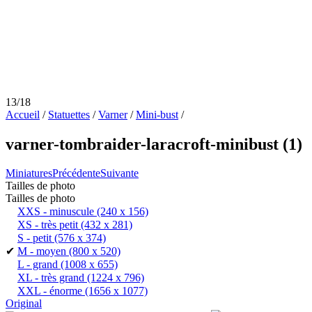
13/18
Accueil
/
Statuettes
/
Varner
/
Mini-bust
/
varner-tombraider-laracroft-minibust (1)
Miniatures
Précédente
Suivante
Tailles de photo
Tailles de photo
XXS - minuscule
(240 x 156)
XS - très petit
(432 x 281)
S - petit
(576 x 374)
✔
M - moyen
(800 x 520)
L - grand
(1008 x 655)
XL - très grand
(1224 x 796)
XXL - énorme
(1656 x 1077)
Original