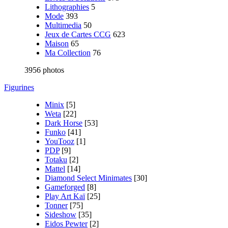
Lithographies
5
Mode
393
Multimedia
50
Jeux de Cartes CCG
623
Maison
65
Ma Collection
76
3956 photos
Figurines
Minix
[5]
Weta
[22]
Dark Horse
[53]
Funko
[41]
YouTooz
[1]
PDP
[9]
Totaku
[2]
Mattel
[14]
Diamond Select Minimates
[30]
Gameforged
[8]
Play Art Kaï
[25]
Tonner
[75]
Sideshow
[35]
Eidos Pewter
[2]