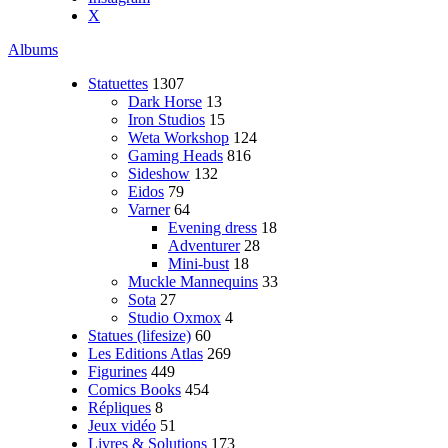
X
Albums
Statuettes
1307
Dark Horse
13
Iron Studios
15
Weta Workshop
124
Gaming Heads
816
Sideshow
132
Eidos
79
Varner
64
Evening dress
18
Adventurer
28
Mini-bust
18
Muckle Mannequins
33
Sota
27
Studio Oxmox
4
Statues (lifesize)
60
Les Editions Atlas
269
Figurines
449
Comics Books
454
Répliques
8
Jeux vidéo
51
Livres & Solutions
173