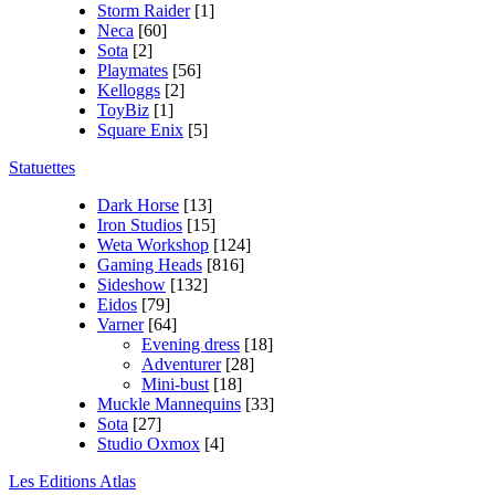
Storm Raider
[1]
Neca
[60]
Sota
[2]
Playmates
[56]
Kelloggs
[2]
ToyBiz
[1]
Square Enix
[5]
Statuettes
Dark Horse
[13]
Iron Studios
[15]
Weta Workshop
[124]
Gaming Heads
[816]
Sideshow
[132]
Eidos
[79]
Varner
[64]
Evening dress
[18]
Adventurer
[28]
Mini-bust
[18]
Muckle Mannequins
[33]
Sota
[27]
Studio Oxmox
[4]
Les Editions Atlas