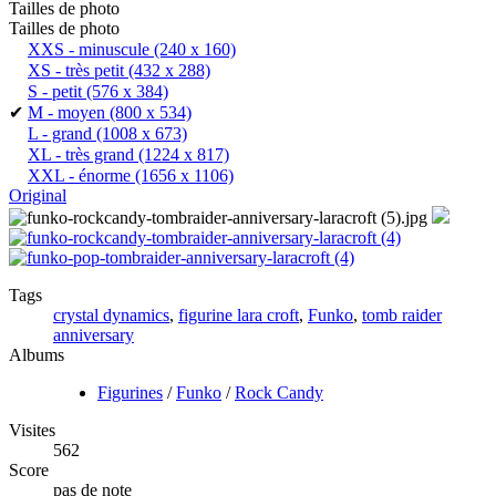
Tailles de photo
Tailles de photo
XXS - minuscule
(240 x 160)
XS - très petit
(432 x 288)
S - petit
(576 x 384)
✔
M - moyen
(800 x 534)
L - grand
(1008 x 673)
XL - très grand
(1224 x 817)
XXL - énorme
(1656 x 1106)
Original
Tags
crystal dynamics
,
figurine lara croft
,
Funko
,
tomb raider
anniversary
Albums
Figurines
/
Funko
/
Rock Candy
Visites
562
Score
pas de note