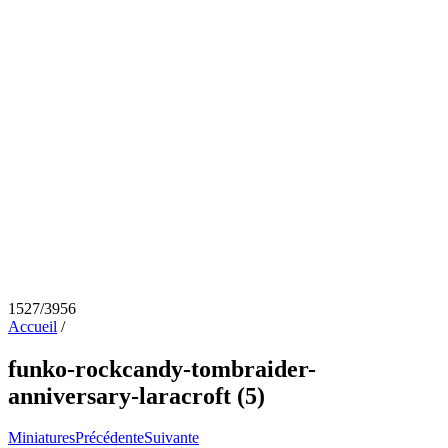
1527/3956
Accueil
/
funko-rockcandy-tombraider-
anniversary-laracroft (5)
Miniatures
Précédente
Suivante