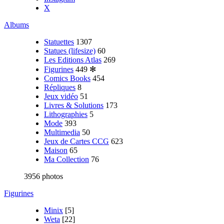
X
Albums
Statuettes
1307
Statues (lifesize)
60
Les Editions Atlas
269
Figurines
449
✻
Comics Books
454
Répliques
8
Jeux vidéo
51
Livres & Solutions
173
Lithographies
5
Mode
393
Multimedia
50
Jeux de Cartes CCG
623
Maison
65
Ma Collection
76
3956 photos
Figurines
Minix
[5]
Weta
[22]