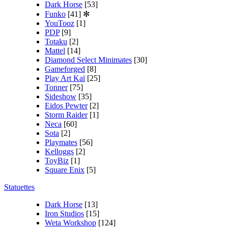
Dark Horse
[53]
Funko
[41]
✻
YouTooz
[1]
PDP
[9]
Totaku
[2]
Mattel
[14]
Diamond Select Minimates
[30]
Gameforged
[8]
Play Art Kaï
[25]
Tonner
[75]
Sideshow
[35]
Eidos Pewter
[2]
Storm Raider
[1]
Neca
[60]
Sota
[2]
Playmates
[56]
Kelloggs
[2]
ToyBiz
[1]
Square Enix
[5]
Statuettes
Dark Horse
[13]
Iron Studios
[15]
Weta Workshop
[124]