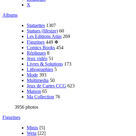
X
Albums
Statuettes
1307
Statues (lifesize)
60
Les Editions Atlas
269
Figurines
449
✻
Comics Books
454
Répliques
8
Jeux vidéo
51
Livres & Solutions
173
Lithographies
5
Mode
393
Multimedia
50
Jeux de Cartes CCG
623
Maison
65
Ma Collection
76
3956 photos
Figurines
Minix
[5]
Weta
[22]