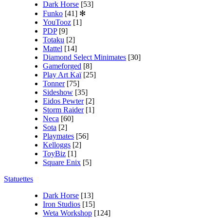
Dark Horse
[53]
Funko
[41]
✻
YouTooz
[1]
PDP
[9]
Totaku
[2]
Mattel
[14]
Diamond Select Minimates
[30]
Gameforged
[8]
Play Art Kaï
[25]
Tonner
[75]
Sideshow
[35]
Eidos Pewter
[2]
Storm Raider
[1]
Neca
[60]
Sota
[2]
Playmates
[56]
Kelloggs
[2]
ToyBiz
[1]
Square Enix
[5]
Statuettes
Dark Horse
[13]
Iron Studios
[15]
Weta Workshop
[124]