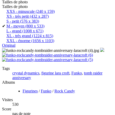
Tailles de photo
Tailles de photo
XXS - minuscule
(240 x 159)
XS - très petit
(432 x 287)
S - petit
(576 x 383)
✔
M - moyen
(800 x 533)
L - grand
(1008 x 671)
XL - très grand
(1224 x 815)
XXL - énorme
(1656 x 1103)
Original
Tags
crystal dynamics
,
figurine lara croft
,
Funko
,
tomb raider
anniversary
Albums
Figurines
/
Funko
/
Rock Candy
Visites
530
Score
pas de note