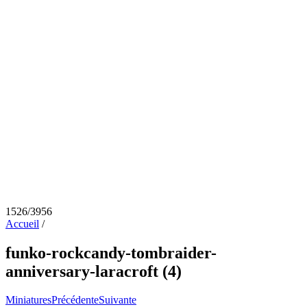
1526/3956
Accueil
/
funko-rockcandy-tombraider-
anniversary-laracroft (4)
Miniatures
Précédente
Suivante