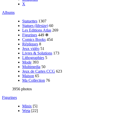
X
Albums
Statuettes
1307
Statues (lifesize)
60
Les Editions Atlas
269
Figurines
449
✻
Comics Books
454
Répliques
8
Jeux vidéo
51
Livres & Solutions
173
Lithographies
5
Mode
393
Multimedia
50
Jeux de Cartes CCG
623
Maison
65
Ma Collection
76
3956 photos
Figurines
Minix
[5]
Weta
[22]