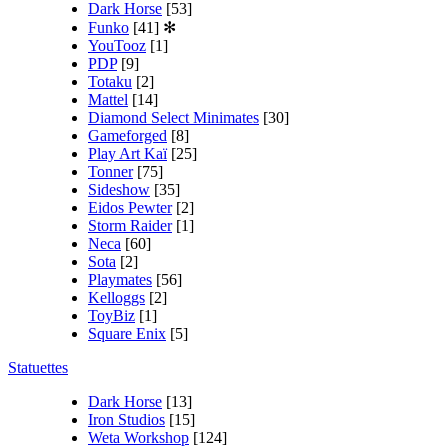
Dark Horse
[53]
Funko
[41]
✻
YouTooz
[1]
PDP
[9]
Totaku
[2]
Mattel
[14]
Diamond Select Minimates
[30]
Gameforged
[8]
Play Art Kaï
[25]
Tonner
[75]
Sideshow
[35]
Eidos Pewter
[2]
Storm Raider
[1]
Neca
[60]
Sota
[2]
Playmates
[56]
Kelloggs
[2]
ToyBiz
[1]
Square Enix
[5]
Statuettes
Dark Horse
[13]
Iron Studios
[15]
Weta Workshop
[124]