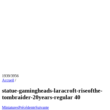
1939/3956
Accueil
/
statue-gamingheads-laracroft-riseofthe-
tombraider-20years-regular 40
Miniatures
Précédente
Suivante