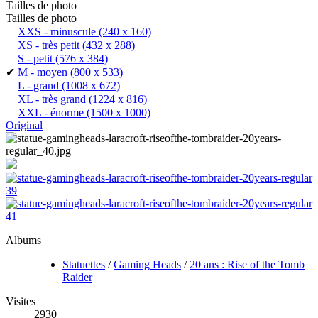
Tailles de photo
Tailles de photo
XXS - minuscule
(240 x 160)
XS - très petit
(432 x 288)
S - petit
(576 x 384)
✔
M - moyen
(800 x 533)
L - grand
(1008 x 672)
XL - très grand
(1224 x 816)
XXL - énorme
(1500 x 1000)
Original
Albums
Statuettes
/
Gaming Heads
/
20 ans : Rise of the Tomb
Raider
Visites
2930