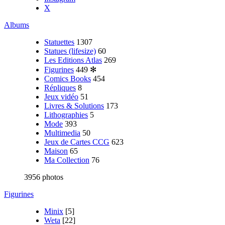
X
Albums
Statuettes
1307
Statues (lifesize)
60
Les Editions Atlas
269
Figurines
449
✻
Comics Books
454
Répliques
8
Jeux vidéo
51
Livres & Solutions
173
Lithographies
5
Mode
393
Multimedia
50
Jeux de Cartes CCG
623
Maison
65
Ma Collection
76
3956 photos
Figurines
Minix
[5]
Weta
[22]