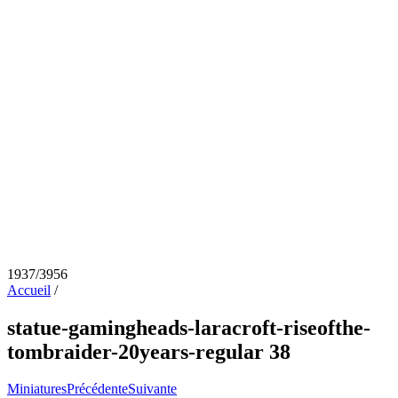
1937/3956
Accueil
/
statue-gamingheads-laracroft-riseofthe-
tombraider-20years-regular 38
Miniatures
Précédente
Suivante