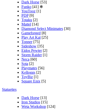
Dark Horse
[53]
Funko
[41]
✻
YouTooz
[1]
PDP
[9]
Totaku
[2]
Mattel
[14]
Diamond Select Minimates
[30]
Gameforged
[8]
Play Art Kaï
[25]
Tonner
[75]
Sideshow
[35]
Eidos Pewter
[2]
Storm Raider
[1]
Neca
[60]
Sota
[2]
Playmates
[56]
Kelloggs
[2]
ToyBiz
[1]
Square Enix
[5]
Statuettes
Dark Horse
[13]
Iron Studios
[15]
Weta Workshop
[124]