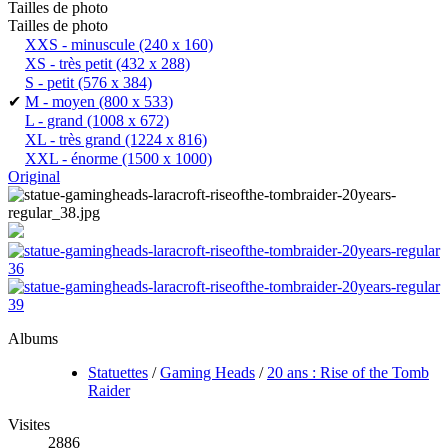
Tailles de photo
Tailles de photo
XXS - minuscule
(240 x 160)
XS - très petit
(432 x 288)
S - petit
(576 x 384)
✔
M - moyen
(800 x 533)
L - grand
(1008 x 672)
XL - très grand
(1224 x 816)
XXL - énorme
(1500 x 1000)
Original
Albums
Statuettes
/
Gaming Heads
/
20 ans : Rise of the Tomb
Raider
Visites
2886