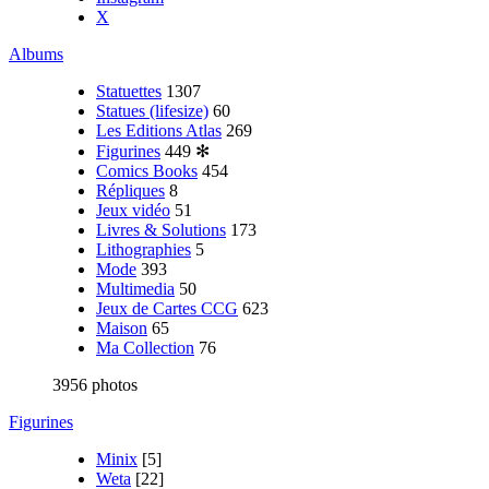
X
Albums
Statuettes
1307
Statues (lifesize)
60
Les Editions Atlas
269
Figurines
449
✻
Comics Books
454
Répliques
8
Jeux vidéo
51
Livres & Solutions
173
Lithographies
5
Mode
393
Multimedia
50
Jeux de Cartes CCG
623
Maison
65
Ma Collection
76
3956 photos
Figurines
Minix
[5]
Weta
[22]