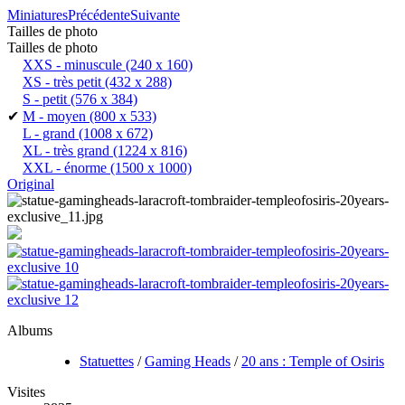
Miniatures
Précédente
Suivante
Tailles de photo
Tailles de photo
XXS - minuscule
(240 x 160)
XS - très petit
(432 x 288)
S - petit
(576 x 384)
✔
M - moyen
(800 x 533)
L - grand
(1008 x 672)
XL - très grand
(1224 x 816)
XXL - énorme
(1500 x 1000)
Original
Albums
Statuettes
/
Gaming Heads
/
20 ans : Temple of Osiris
Visites