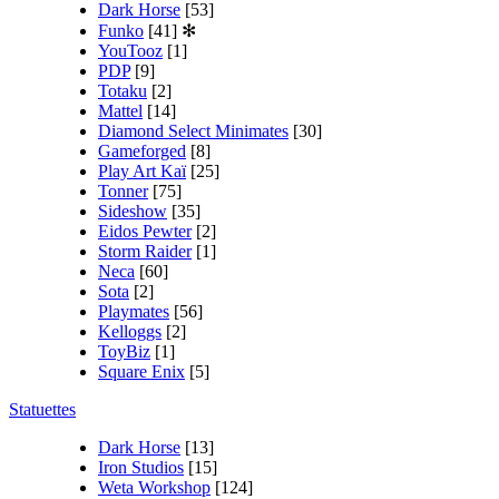
Dark Horse
[53]
Funko
[41]
✻
YouTooz
[1]
PDP
[9]
Totaku
[2]
Mattel
[14]
Diamond Select Minimates
[30]
Gameforged
[8]
Play Art Kaï
[25]
Tonner
[75]
Sideshow
[35]
Eidos Pewter
[2]
Storm Raider
[1]
Neca
[60]
Sota
[2]
Playmates
[56]
Kelloggs
[2]
ToyBiz
[1]
Square Enix
[5]
Statuettes
Dark Horse
[13]
Iron Studios
[15]
Weta Workshop
[124]