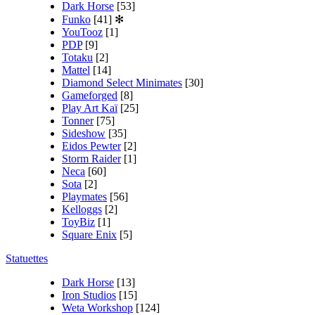
Dark Horse
[53]
Funko
[41]
✻
YouTooz
[1]
PDP
[9]
Totaku
[2]
Mattel
[14]
Diamond Select Minimates
[30]
Gameforged
[8]
Play Art Kaï
[25]
Tonner
[75]
Sideshow
[35]
Eidos Pewter
[2]
Storm Raider
[1]
Neca
[60]
Sota
[2]
Playmates
[56]
Kelloggs
[2]
ToyBiz
[1]
Square Enix
[5]
Statuettes
Dark Horse
[13]
Iron Studios
[15]
Weta Workshop
[124]