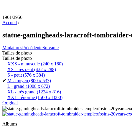
1961/3956
Accueil
/
statue-gamingheads-laracroft-tombraider-t
Miniatures
Précédente
Suivante
Tailles de photo
Tailles de photo
XXS - minuscule
(240 x 160)
XS - très petit
(432 x 288)
S - petit
(576 x 384)
✔
M - moyen
(800 x 533)
L - grand
(1008 x 672)
XL - très grand
(1224 x 816)
XXL - énorme
(1500 x 1000)
Original
Albums