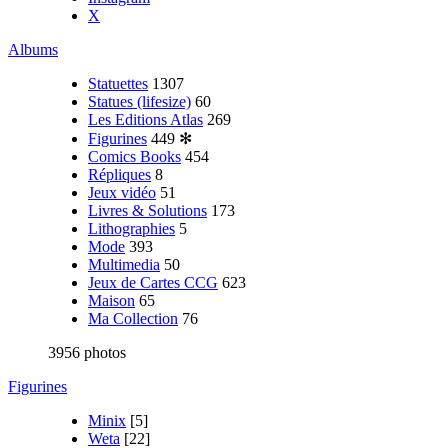
X
Albums
Statuettes
1307
Statues (lifesize)
60
Les Editions Atlas
269
Figurines
449
✻
Comics Books
454
Répliques
8
Jeux vidéo
51
Livres & Solutions
173
Lithographies
5
Mode
393
Multimedia
50
Jeux de Cartes CCG
623
Maison
65
Ma Collection
76
3956 photos
Figurines
Minix
[5]
Weta
[22]