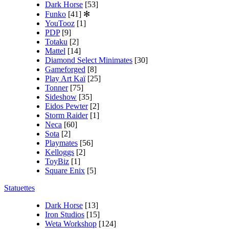
Dark Horse
[53]
Funko
[41]
✻
YouTooz
[1]
PDP
[9]
Totaku
[2]
Mattel
[14]
Diamond Select Minimates
[30]
Gameforged
[8]
Play Art Kaï
[25]
Tonner
[75]
Sideshow
[35]
Eidos Pewter
[2]
Storm Raider
[1]
Neca
[60]
Sota
[2]
Playmates
[56]
Kelloggs
[2]
ToyBiz
[1]
Square Enix
[5]
Statuettes
Dark Horse
[13]
Iron Studios
[15]
Weta Workshop
[124]