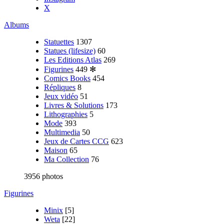
X
Albums
Statuettes
1307
Statues (lifesize)
60
Les Editions Atlas
269
Figurines
449
✻
Comics Books
454
Répliques
8
Jeux vidéo
51
Livres & Solutions
173
Lithographies
5
Mode
393
Multimedia
50
Jeux de Cartes CCG
623
Maison
65
Ma Collection
76
3956 photos
Figurines
Minix
[5]
Weta
[22]