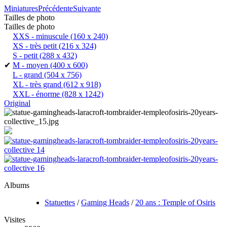
Miniatures
Précédente
Suivante
Tailles de photo
Tailles de photo
XXS - minuscule
(160 x 240)
XS - très petit
(216 x 324)
S - petit
(288 x 432)
✔
M - moyen
(400 x 600)
L - grand
(504 x 756)
XL - très grand
(612 x 918)
XXL - énorme
(828 x 1242)
Original
Albums
Statuettes
/
Gaming Heads
/
20 ans : Temple of Osiris
Visites