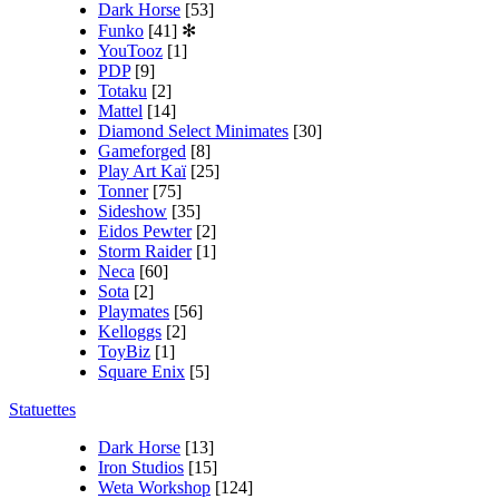
Dark Horse
[53]
Funko
[41]
✻
YouTooz
[1]
PDP
[9]
Totaku
[2]
Mattel
[14]
Diamond Select Minimates
[30]
Gameforged
[8]
Play Art Kaï
[25]
Tonner
[75]
Sideshow
[35]
Eidos Pewter
[2]
Storm Raider
[1]
Neca
[60]
Sota
[2]
Playmates
[56]
Kelloggs
[2]
ToyBiz
[1]
Square Enix
[5]
Statuettes
Dark Horse
[13]
Iron Studios
[15]
Weta Workshop
[124]