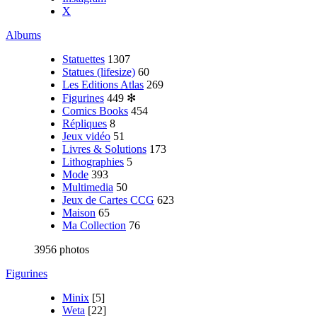
X
Albums
Statuettes
1307
Statues (lifesize)
60
Les Editions Atlas
269
Figurines
449
✻
Comics Books
454
Répliques
8
Jeux vidéo
51
Livres & Solutions
173
Lithographies
5
Mode
393
Multimedia
50
Jeux de Cartes CCG
623
Maison
65
Ma Collection
76
3956 photos
Figurines
Minix
[5]
Weta
[22]