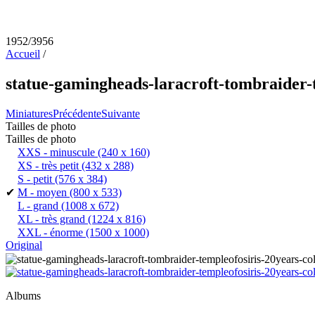
1952/3956
Accueil
/
statue-gamingheads-laracroft-tombraider-t
Miniatures
Précédente
Suivante
Tailles de photo
Tailles de photo
XXS - minuscule
(240 x 160)
XS - très petit
(432 x 288)
S - petit
(576 x 384)
✔
M - moyen
(800 x 533)
L - grand
(1008 x 672)
XL - très grand
(1224 x 816)
XXL - énorme
(1500 x 1000)
Original
Albums