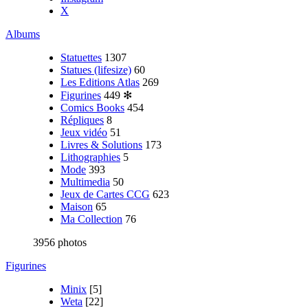
X
Albums
Statuettes
1307
Statues (lifesize)
60
Les Editions Atlas
269
Figurines
449
✻
Comics Books
454
Répliques
8
Jeux vidéo
51
Livres & Solutions
173
Lithographies
5
Mode
393
Multimedia
50
Jeux de Cartes CCG
623
Maison
65
Ma Collection
76
3956 photos
Figurines
Minix
[5]
Weta
[22]