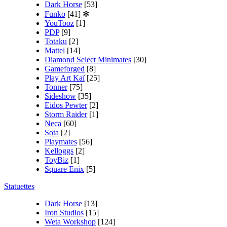
Dark Horse
[53]
Funko
[41]
✻
YouTooz
[1]
PDP
[9]
Totaku
[2]
Mattel
[14]
Diamond Select Minimates
[30]
Gameforged
[8]
Play Art Kaï
[25]
Tonner
[75]
Sideshow
[35]
Eidos Pewter
[2]
Storm Raider
[1]
Neca
[60]
Sota
[2]
Playmates
[56]
Kelloggs
[2]
ToyBiz
[1]
Square Enix
[5]
Statuettes
Dark Horse
[13]
Iron Studios
[15]
Weta Workshop
[124]