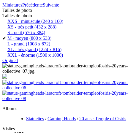
Miniatures
Précédente
Suivante
Tailles de photo
Tailles de photo
XXS - minuscule
(240 x 160)
XS - très petit
(432 x 288)
S - petit
(576 x 384)
✔
M - moyen
(800 x 533)
L - grand
(1008 x 672)
XL - très grand
(1224 x 816)
XXL - énorme
(1500 x 1000)
Original
Albums
Statuettes
/
Gaming Heads
/
20 ans : Temple of Osiris
Visites