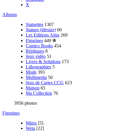
X
Albums
Statuettes
1307
Statues (lifesize)
60
Les Editions Atlas
269
Figurines
449
✻
Comics Books
454
Répliques
8
Jeux vidéo
51
Livres & Solutions
173
Lithographies
5
Mode
393
Multimedia
50
Jeux de Cartes CCG
623
Maison
65
Ma Collection
76
3956 photos
Figurines
Minix
[5]
Weta
[22]