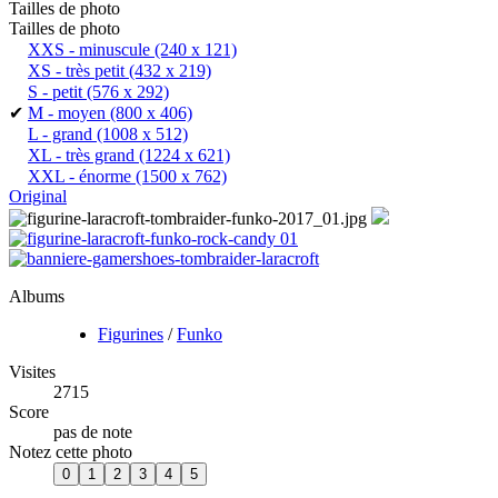
Tailles de photo
Tailles de photo
XXS - minuscule
(240 x 121)
XS - très petit
(432 x 219)
S - petit
(576 x 292)
✔
M - moyen
(800 x 406)
L - grand
(1008 x 512)
XL - très grand
(1224 x 621)
XXL - énorme
(1500 x 762)
Original
Albums
Figurines
/
Funko
Visites
2715
Score
pas de note
Notez cette photo