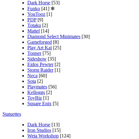
Dark Horse
[53]
Funko
[41]
✻
YouTooz
[1]
PDP
[9]
Totaku
[2]
Mattel
[14]
Diamond Select Minimates
[30]
Gameforged
[8]
Play Art Kaï
[25]
Tonner
[75]
Sideshow
[35]
Eidos Pewter
[2]
Storm Raider
[1]
Neca
[60]
Sota
[2]
Playmates
[56]
Kelloggs
[2]
ToyBiz
[1]
Square Enix
[5]
Statuettes
Dark Horse
[13]
Iron Studios
[15]
Weta Workshop
[124]