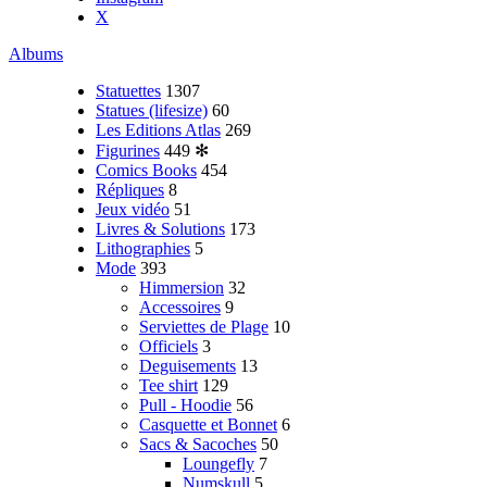
X
Albums
Statuettes
1307
Statues (lifesize)
60
Les Editions Atlas
269
Figurines
449
✻
Comics Books
454
Répliques
8
Jeux vidéo
51
Livres & Solutions
173
Lithographies
5
Mode
393
Himmersion
32
Accessoires
9
Serviettes de Plage
10
Officiels
3
Deguisements
13
Tee shirt
129
Pull - Hoodie
56
Casquette et Bonnet
6
Sacs & Sacoches
50
Loungefly
7
Numskull
5