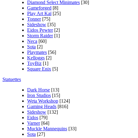
Diamond Select Minimates
[30]
Gameforged
[8]
Play Art Kaï
[25]
Tonner
[75]
Sideshow
[35]
Eidos Pewter
[2]
Storm Raider
[1]
Neca
[60]
Sota
[2]
Playmates
[56]
Kelloggs
[2]
ToyBiz
[1]
Square Enix
[5]
Statuettes
Dark Horse
[13]
Iron Studios
[15]
Weta Workshop
[124]
Gaming Heads
[816]
Sideshow
[132]
Eidos
[79]
Varner
[64]
Muckle Mannequins
[33]
Sota
[27]