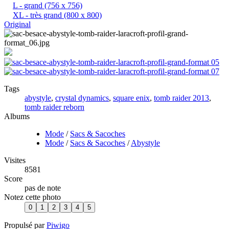
L - grand
(756 x 756)
XL - très grand
(800 x 800)
Original
Tags
abystyle
,
crystal dynamics
,
square enix
,
tomb raider 2013
,
tomb raider reborn
Albums
Mode
/
Sacs & Sacoches
Mode
/
Sacs & Sacoches
/
Abystyle
Visites
8581
Score
pas de note
Notez cette photo
Propulsé par
Piwigo