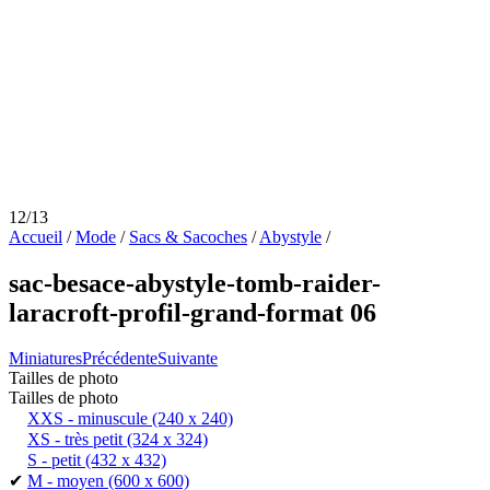
12/13
Accueil
/
Mode
/
Sacs & Sacoches
/
Abystyle
/
sac-besace-abystyle-tomb-raider-
laracroft-profil-grand-format 06
Miniatures
Précédente
Suivante
Tailles de photo
Tailles de photo
XXS - minuscule
(240 x 240)
XS - très petit
(324 x 324)
S - petit
(432 x 432)
✔
M - moyen
(600 x 600)