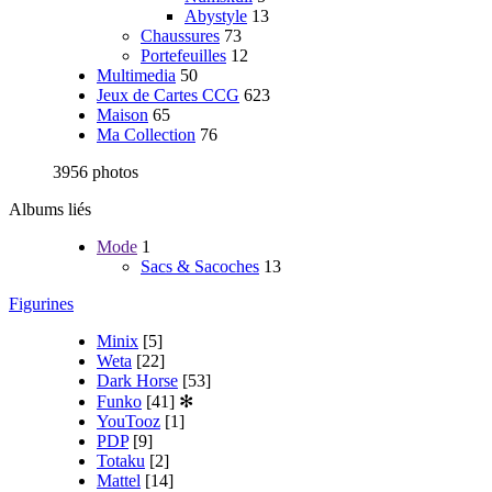
Abystyle
13
Chaussures
73
Portefeuilles
12
Multimedia
50
Jeux de Cartes CCG
623
Maison
65
Ma Collection
76
3956 photos
Albums liés
Mode
1
Sacs & Sacoches
13
Figurines
Minix
[5]
Weta
[22]
Dark Horse
[53]
Funko
[41]
✻
YouTooz
[1]
PDP
[9]
Totaku
[2]
Mattel
[14]