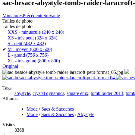
sac-besace-abystyle-tomb-raider-laracroft-
Miniatures
Précédente
Suivante
Tailles de photo
Tailles de photo
XXS - minuscule
(240 x 240)
XS - très petit
(324 x 324)
S - petit
(432 x 432)
✔
M - moyen
(600 x 600)
L - grand
(756 x 756)
XL - très grand
(800 x 800)
Original
Tags
abystyle
,
crystal dynamics
,
square enix
,
tomb raider 2013
,
tomb
Albums
Mode
/
Sacs & Sacoches
Mode
/
Sacs & Sacoches
/
Abystyle
Visites
8368