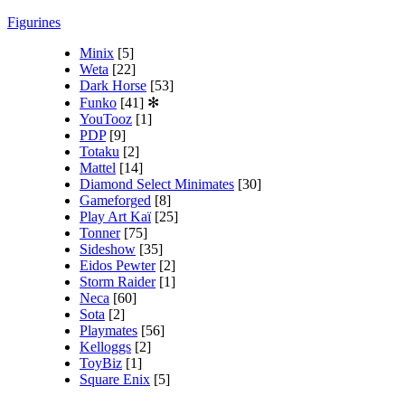
Figurines
Minix
[5]
Weta
[22]
Dark Horse
[53]
Funko
[41]
✻
YouTooz
[1]
PDP
[9]
Totaku
[2]
Mattel
[14]
Diamond Select Minimates
[30]
Gameforged
[8]
Play Art Kaï
[25]
Tonner
[75]
Sideshow
[35]
Eidos Pewter
[2]
Storm Raider
[1]
Neca
[60]
Sota
[2]
Playmates
[56]
Kelloggs
[2]
ToyBiz
[1]
Square Enix
[5]