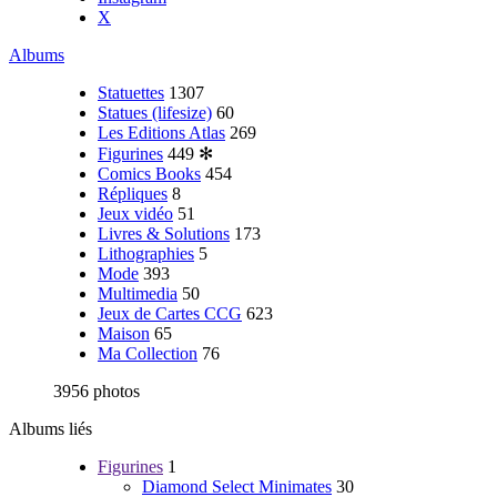
X
Albums
Statuettes
1307
Statues (lifesize)
60
Les Editions Atlas
269
Figurines
449
✻
Comics Books
454
Répliques
8
Jeux vidéo
51
Livres & Solutions
173
Lithographies
5
Mode
393
Multimedia
50
Jeux de Cartes CCG
623
Maison
65
Ma Collection
76
3956 photos
Albums liés
Figurines
1
Diamond Select Minimates
30