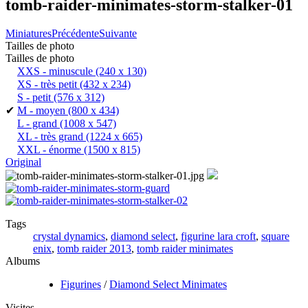
tomb-raider-minimates-storm-stalker-01
Miniatures
Précédente
Suivante
Tailles de photo
Tailles de photo
XXS - minuscule
(240 x 130)
XS - très petit
(432 x 234)
S - petit
(576 x 312)
✔
M - moyen
(800 x 434)
L - grand
(1008 x 547)
XL - très grand
(1224 x 665)
XXL - énorme
(1500 x 815)
Original
Tags
crystal dynamics
,
diamond select
,
figurine lara croft
,
square
enix
,
tomb raider 2013
,
tomb raider minimates
Albums
Figurines
/
Diamond Select Minimates
Visites