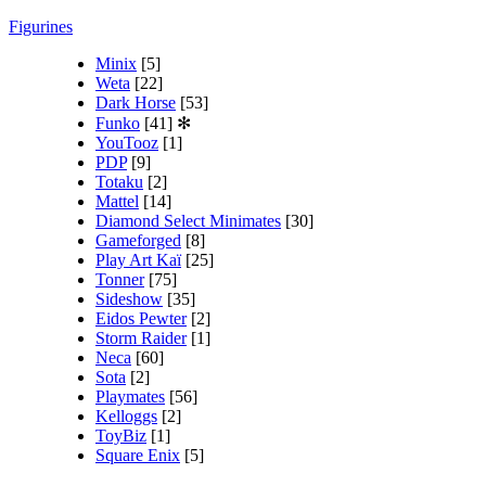
Figurines
Minix
[5]
Weta
[22]
Dark Horse
[53]
Funko
[41]
✻
YouTooz
[1]
PDP
[9]
Totaku
[2]
Mattel
[14]
Diamond Select Minimates
[30]
Gameforged
[8]
Play Art Kaï
[25]
Tonner
[75]
Sideshow
[35]
Eidos Pewter
[2]
Storm Raider
[1]
Neca
[60]
Sota
[2]
Playmates
[56]
Kelloggs
[2]
ToyBiz
[1]
Square Enix
[5]