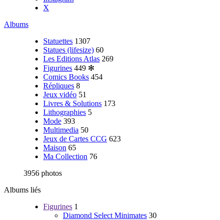
X
Albums
Statuettes
1307
Statues (lifesize)
60
Les Editions Atlas
269
Figurines
449
✻
Comics Books
454
Répliques
8
Jeux vidéo
51
Livres & Solutions
173
Lithographies
5
Mode
393
Multimedia
50
Jeux de Cartes CCG
623
Maison
65
Ma Collection
76
3956 photos
Albums liés
Figurines
1
Diamond Select Minimates
30