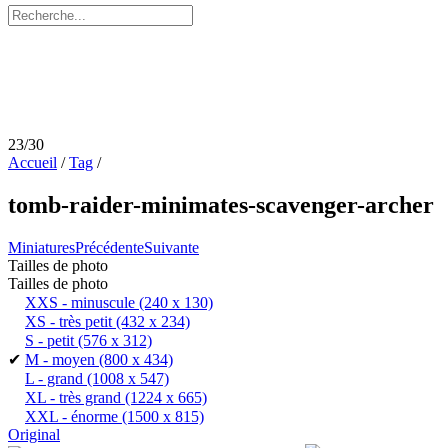
23/30
Accueil
/
Tag
/
tomb-raider-minimates-scavenger-archer
Miniatures
Précédente
Suivante
Tailles de photo
Tailles de photo
XXS - minuscule
(240 x 130)
XS - très petit
(432 x 234)
S - petit
(576 x 312)
✔
M - moyen
(800 x 434)
L - grand
(1008 x 547)
XL - très grand
(1224 x 665)
XXL - énorme
(1500 x 815)
Original