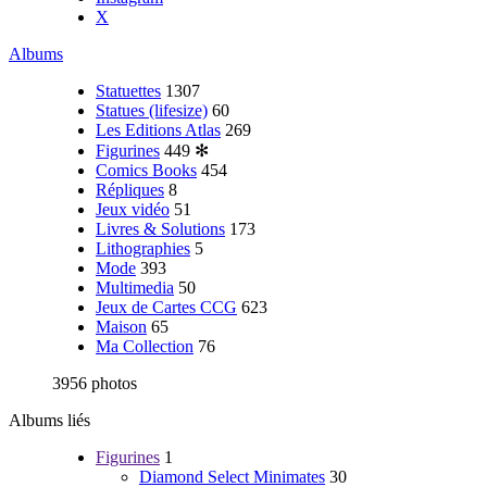
X
Albums
Statuettes
1307
Statues (lifesize)
60
Les Editions Atlas
269
Figurines
449
✻
Comics Books
454
Répliques
8
Jeux vidéo
51
Livres & Solutions
173
Lithographies
5
Mode
393
Multimedia
50
Jeux de Cartes CCG
623
Maison
65
Ma Collection
76
3956 photos
Albums liés
Figurines
1
Diamond Select Minimates
30