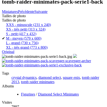
tomb-raider-minimates-pack-serie1-back
Miniatures
Précédente
Suivante
Tailles de photo
Tailles de photo
XXS - minuscule
(231 x 240)
XS - très petit
(313 x 324)
S - petit
(417 x 432)
✔
M - moyen
(579 x 600)
L - grand
(730 x 756)
XL - très grand
(773 x 800)
Original
Tags
crystal dynamics
,
diamond select
,
square enix
,
tomb raider
2013
,
tomb raider minimates
Albums
Figurines
/
Diamond Select Minimates
Visites
7897