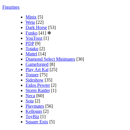
Figurines
Minix
[5]
Weta
[22]
Dark Horse
[53]
Funko
[41]
✻
YouTooz
[1]
PDP
[9]
Totaku
[2]
Mattel
[14]
Diamond Select Minimates
[30]
Gameforged
[8]
Play Art Kaï
[25]
Tonner
[75]
Sideshow
[35]
Eidos Pewter
[2]
Storm Raider
[1]
Neca
[60]
Sota
[2]
Playmates
[56]
Kelloggs
[2]
ToyBiz
[1]
Square Enix
[5]