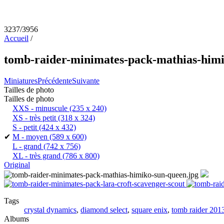
3237/3956
Accueil
/
tomb-raider-minimates-pack-mathias-him
Miniatures
Précédente
Suivante
Tailles de photo
Tailles de photo
XXS - minuscule
(235 x 240)
XS - très petit
(318 x 324)
S - petit
(424 x 432)
✔
M - moyen
(589 x 600)
L - grand
(742 x 756)
XL - très grand
(786 x 800)
Original
Tags
crystal dynamics
,
diamond select
,
square enix
,
tomb raider 201
Albums