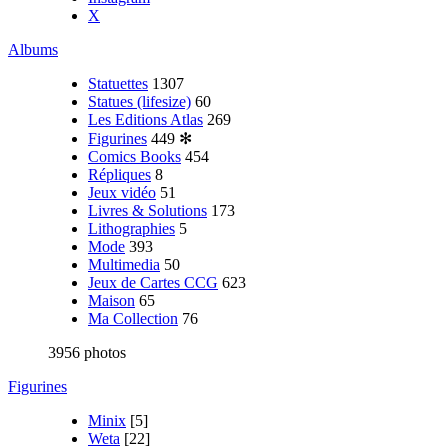
X
Albums
Statuettes
1307
Statues (lifesize)
60
Les Editions Atlas
269
Figurines
449
✻
Comics Books
454
Répliques
8
Jeux vidéo
51
Livres & Solutions
173
Lithographies
5
Mode
393
Multimedia
50
Jeux de Cartes CCG
623
Maison
65
Ma Collection
76
3956 photos
Figurines
Minix
[5]
Weta
[22]