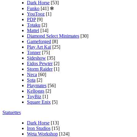
Dark Horse
[53]
Funko
[41]
✻
YouTooz
[1]
PDP
[9]
Totaku
[2]
Mattel
[14]
Diamond Select Minimates
[30]
Gameforged
[8]
Play Art Kaï
[25]
Tonner
[75]
Sideshow
[35]
Eidos Pewter
[2]
Storm Raider
[1]
Neca
[60]
Sota
[2]
Playmates
[56]
Kelloggs
[2]
ToyBiz
[1]
Square Enix
[5]
Statuettes
Dark Horse
[13]
Iron Studios
[15]
Weta Workshop
[124]