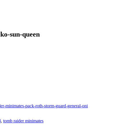
iko-sun-queen
3
,
tomb raider minimates