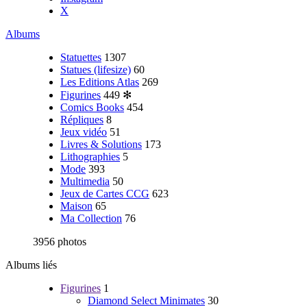
X
Albums
Statuettes
1307
Statues (lifesize)
60
Les Editions Atlas
269
Figurines
449
✻
Comics Books
454
Répliques
8
Jeux vidéo
51
Livres & Solutions
173
Lithographies
5
Mode
393
Multimedia
50
Jeux de Cartes CCG
623
Maison
65
Ma Collection
76
3956 photos
Albums liés
Figurines
1
Diamond Select Minimates
30