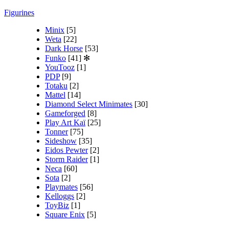
Figurines
Minix
[5]
Weta
[22]
Dark Horse
[53]
Funko
[41]
✻
YouTooz
[1]
PDP
[9]
Totaku
[2]
Mattel
[14]
Diamond Select Minimates
[30]
Gameforged
[8]
Play Art Kaï
[25]
Tonner
[75]
Sideshow
[35]
Eidos Pewter
[2]
Storm Raider
[1]
Neca
[60]
Sota
[2]
Playmates
[56]
Kelloggs
[2]
ToyBiz
[1]
Square Enix
[5]