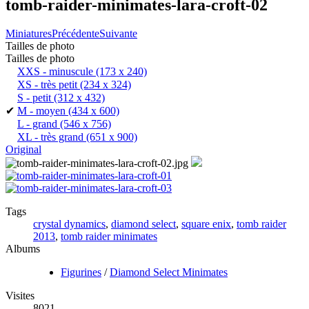
tomb-raider-minimates-lara-croft-02
Miniatures
Précédente
Suivante
Tailles de photo
Tailles de photo
XXS - minuscule
(173 x 240)
XS - très petit
(234 x 324)
S - petit
(312 x 432)
✔
M - moyen
(434 x 600)
L - grand
(546 x 756)
XL - très grand
(651 x 900)
Original
Tags
crystal dynamics
,
diamond select
,
square enix
,
tomb raider
2013
,
tomb raider minimates
Albums
Figurines
/
Diamond Select Minimates
Visites
8021