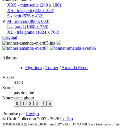
XXS - minuscule
(240 x 180)
XS - très petit
(432 x 324)
S - petit
(576 x 432)
✔
M - moyen
(800 x 600)
L - grand
(1008 x 756)
XL - très grand
(1024 x 768)
Original
Albums
Figurines
/
Tonner
/
Amanda Evert
Visites
4343
Score
pas de note
Notez cette photo
Propulsé par
Piwigo
© Croft Collection 2007 -
2026 |
↑ Top
TOMB RAIDER, LARA CROFT and CRYSTAL DYNAMICS are trademarks of the