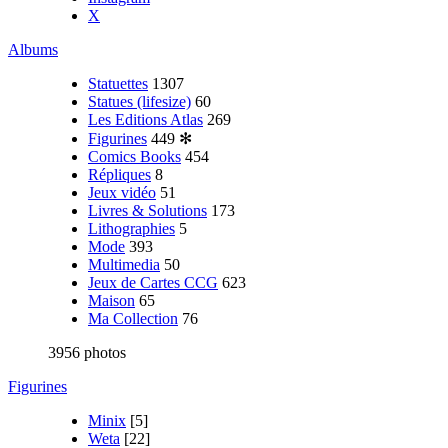
X
Albums
Statuettes
1307
Statues (lifesize)
60
Les Editions Atlas
269
Figurines
449
✻
Comics Books
454
Répliques
8
Jeux vidéo
51
Livres & Solutions
173
Lithographies
5
Mode
393
Multimedia
50
Jeux de Cartes CCG
623
Maison
65
Ma Collection
76
3956 photos
Figurines
Minix
[5]
Weta
[22]