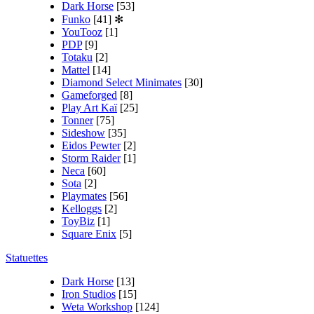
Dark Horse
[53]
Funko
[41]
✻
YouTooz
[1]
PDP
[9]
Totaku
[2]
Mattel
[14]
Diamond Select Minimates
[30]
Gameforged
[8]
Play Art Kaï
[25]
Tonner
[75]
Sideshow
[35]
Eidos Pewter
[2]
Storm Raider
[1]
Neca
[60]
Sota
[2]
Playmates
[56]
Kelloggs
[2]
ToyBiz
[1]
Square Enix
[5]
Statuettes
Dark Horse
[13]
Iron Studios
[15]
Weta Workshop
[124]