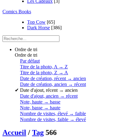
Les Cadeaux
[3]
Comics Books
Top Cow
[65]
Dark Horse
[386]
Ordre de tri
Ordre de tri
Par défaut
Titre de la photo, A → Z
Titre de la photo, Z → A
Date de création, récent → ancien
Date de création, ancien → récent
✔
Date d'ajout, récent → ancien
Date d'ajout, ancien → récent
Note, haute → basse
Note, basse → haute
Nombre de visites, élevé → faible
Nombre de visites, faible → élevé
Accueil
/
Tag
566