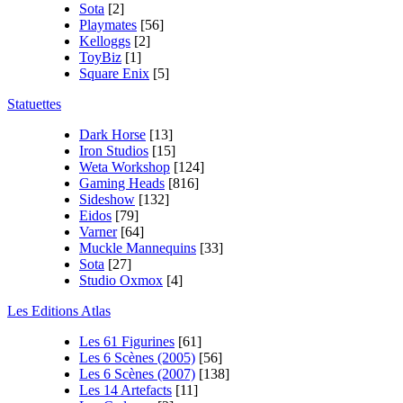
Sota
[2]
Playmates
[56]
Kelloggs
[2]
ToyBiz
[1]
Square Enix
[5]
Statuettes
Dark Horse
[13]
Iron Studios
[15]
Weta Workshop
[124]
Gaming Heads
[816]
Sideshow
[132]
Eidos
[79]
Varner
[64]
Muckle Mannequins
[33]
Sota
[27]
Studio Oxmox
[4]
Les Editions Atlas
Les 61 Figurines
[61]
Les 6 Scènes (2005)
[56]
Les 6 Scènes (2007)
[138]
Les 14 Artefacts
[11]