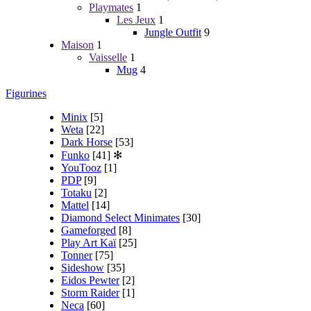
Playmates
1
Les Jeux
1
Jungle Outfit
9
Maison
1
Vaisselle
1
Mug
4
Figurines
Minix
[5]
Weta
[22]
Dark Horse
[53]
Funko
[41]
✻
YouTooz
[1]
PDP
[9]
Totaku
[2]
Mattel
[14]
Diamond Select Minimates
[30]
Gameforged
[8]
Play Art Kaï
[25]
Tonner
[75]
Sideshow
[35]
Eidos Pewter
[2]
Storm Raider
[1]
Neca
[60]