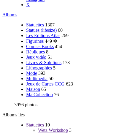
X
Albums
Statuettes
1307
Statues (lifesize)
60
Les Editions Atlas
269
Figurines
449
✻
Comics Books
454
Répliques
8
Jeux vidéo
51
Livres & Solutions
173
Lithographies
5
Mode
393
Multimedia
50
Jeux de Cartes CCG
623
Maison
65
Ma Collection
76
3956 photos
Albums liés
Statuettes
10
Weta Workshop
3