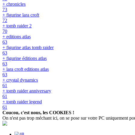
+ chronicles
73
+ figurine lara croft
72
+ tomb raider 2
70
+ editions atlas
63
+ figurine atlas tomb raider
63
+ figurine éditions atlas
63
+ lara croft editions atlas
63
+ crystal dynamics
61
+ tomb raider anniversary
61
+ tomb raider legend
61
Coucou, c'est nous, les COOKIES !
On n'est pas trop méchant ici, on se pose sur votre PC uniquement pour c