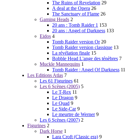
The Ruins of Revelation
29
A deal at the Opera
26
The Sanctuary of Flame
26
Gaming Heads
2
20 ans : Tomb Raider 1
153
20 ans : Angel of Darkness
133
Eidos
4
Tomb Raider version Or
20
Tomb Raider version classique
13
La révélation finale
15
Bobble Head L'ange des ténèbres
7
Muckle Mannequins
1
Tomb Raider : Angel Of Darkness
11
Les Editions Atlas
7
Les 61 Figurines
61
Les 6 Scènes (2005)
5
Le T-Rex
11
Le Dragon
9
Le Quad
9
Le Side-Car
9
Le meurtre de Werner
9
Les 6 Scènes (2007)
2
Figurines
2
Dark Horse
1
Lara Croft (Classic era)
9