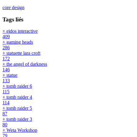
core design
Tags liés
+ eidos interactive
409
+ gaming heads
286
+ statuette lara croft
172
+ the angel of darkness
146
+ statue
133
+ tomb raider 6
115
+ tomb raider 4
114
+ tomb raider 5
87
+ tomb raider 3
80
+ Weta Workshop
79