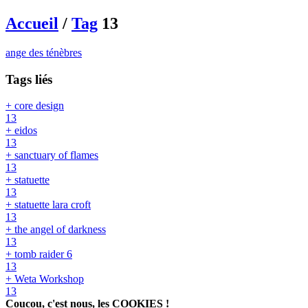
Accueil
/
Tag
13
ange des ténèbres
Tags liés
+ core design
13
+ eidos
13
+ sanctuary of flames
13
+ statuette
13
+ statuette lara croft
13
+ the angel of darkness
13
+ tomb raider 6
13
+ Weta Workshop
13
Coucou, c'est nous, les COOKIES !