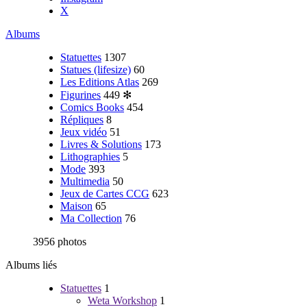
X
Albums
Statuettes
1307
Statues (lifesize)
60
Les Editions Atlas
269
Figurines
449
✻
Comics Books
454
Répliques
8
Jeux vidéo
51
Livres & Solutions
173
Lithographies
5
Mode
393
Multimedia
50
Jeux de Cartes CCG
623
Maison
65
Ma Collection
76
3956 photos
Albums liés
Statuettes
1
Weta Workshop
1