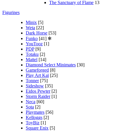
The Sanctuary of Flame
13
Figurines
Minix
[5]
Weta
[22]
Dark Horse
[53]
Funko
[41]
✻
YouTooz
[1]
PDP
[9]
Totaku
[2]
Mattel
[14]
Diamond Select Minimates
[30]
Gameforged
[8]
Play Art Kaï
[25]
Tonner
[75]
Sideshow
[35]
Eidos Pewter
[2]
Storm Raider
[1]
Neca
[60]
Sota
[2]
Playmates
[56]
Kelloggs
[2]
ToyBiz
[1]
Square Enix
[5]