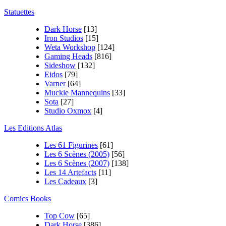
Statuettes
Dark Horse
[13]
Iron Studios
[15]
Weta Workshop
[124]
Gaming Heads
[816]
Sideshow
[132]
Eidos
[79]
Varner
[64]
Muckle Mannequins
[33]
Sota
[27]
Studio Oxmox
[4]
Les Editions Atlas
Les 61 Figurines
[61]
Les 6 Scènes (2005)
[56]
Les 6 Scènes (2007)
[138]
Les 14 Artefacts
[11]
Les Cadeaux
[3]
Comics Books
Top Cow
[65]
Dark Horse
[386]