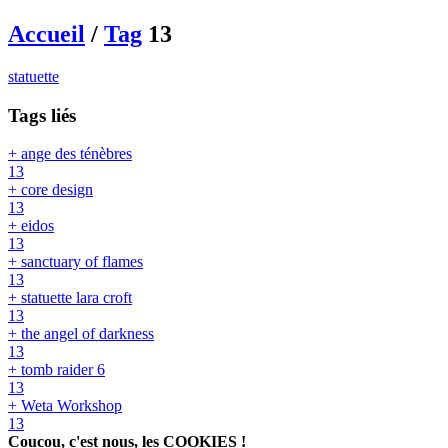
Accueil
/
Tag
13
statuette
Tags liés
+ ange des ténèbres
13
+ core design
13
+ eidos
13
+ sanctuary of flames
13
+ statuette lara croft
13
+ the angel of darkness
13
+ tomb raider 6
13
+ Weta Workshop
13
Coucou, c'est nous, les COOKIES !