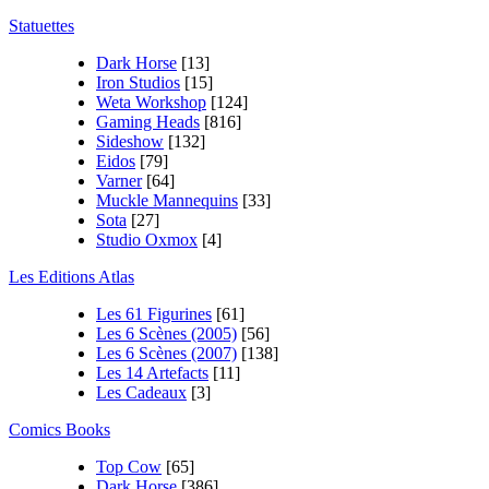
Statuettes
Dark Horse
[13]
Iron Studios
[15]
Weta Workshop
[124]
Gaming Heads
[816]
Sideshow
[132]
Eidos
[79]
Varner
[64]
Muckle Mannequins
[33]
Sota
[27]
Studio Oxmox
[4]
Les Editions Atlas
Les 61 Figurines
[61]
Les 6 Scènes (2005)
[56]
Les 6 Scènes (2007)
[138]
Les 14 Artefacts
[11]
Les Cadeaux
[3]
Comics Books
Top Cow
[65]
Dark Horse
[386]