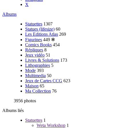
X
Albums
Statuettes
1307
Statues (lifesize)
60
Les Editions Atlas
269
Figurines
449
✻
Comics Books
454
Répliques
8
Jeux vidéo
51
Livres & Solutions
173
Lithographies
5
Mode
393
Multimedia
50
Jeux de Cartes CCG
623
Maison
65
Ma Collection
76
3956 photos
Albums liés
Statuettes
1
Weta Workshop
1