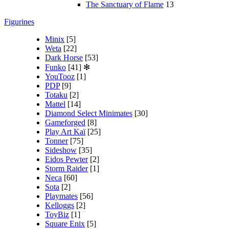
The Sanctuary of Flame
13
Figurines
Minix
[5]
Weta
[22]
Dark Horse
[53]
Funko
[41]
✻
YouTooz
[1]
PDP
[9]
Totaku
[2]
Mattel
[14]
Diamond Select Minimates
[30]
Gameforged
[8]
Play Art Kaï
[25]
Tonner
[75]
Sideshow
[35]
Eidos Pewter
[2]
Storm Raider
[1]
Neca
[60]
Sota
[2]
Playmates
[56]
Kelloggs
[2]
ToyBiz
[1]
Square Enix
[5]