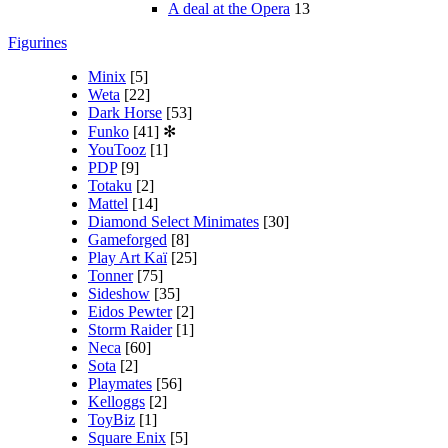
A deal at the Opera
13
Figurines
Minix
[5]
Weta
[22]
Dark Horse
[53]
Funko
[41]
✻
YouTooz
[1]
PDP
[9]
Totaku
[2]
Mattel
[14]
Diamond Select Minimates
[30]
Gameforged
[8]
Play Art Kaï
[25]
Tonner
[75]
Sideshow
[35]
Eidos Pewter
[2]
Storm Raider
[1]
Neca
[60]
Sota
[2]
Playmates
[56]
Kelloggs
[2]
ToyBiz
[1]
Square Enix
[5]