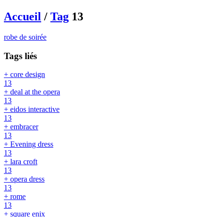
Accueil
/
Tag
13
robe de soirée
Tags liés
+ core design
13
+ deal at the opera
13
+ eidos interactive
13
+ embracer
13
+ Evening dress
13
+ lara croft
13
+ opera dress
13
+ rome
13
+ square enix