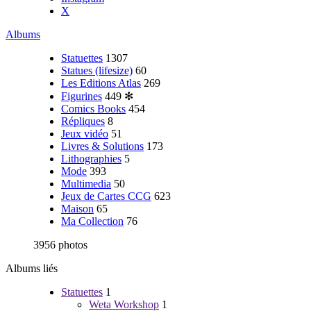
X
Albums
Statuettes
1307
Statues (lifesize)
60
Les Editions Atlas
269
Figurines
449
✻
Comics Books
454
Répliques
8
Jeux vidéo
51
Livres & Solutions
173
Lithographies
5
Mode
393
Multimedia
50
Jeux de Cartes CCG
623
Maison
65
Ma Collection
76
3956 photos
Albums liés
Statuettes
1
Weta Workshop
1