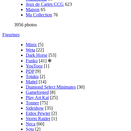
Jeux de Cartes CCG
623
Maison
65
Ma Collection
76
3956 photos
Figurines
Minix
[5]
Weta
[22]
Dark Horse
[53]
Funko
[41]
✻
YouTooz
[1]
PDP
[9]
Totaku
[2]
Mattel
[14]
Diamond Select Minimates
[30]
Gameforged
[8]
Play Art Kaï
[25]
Tonner
[75]
Sideshow
[35]
Eidos Pewter
[2]
Storm Raider
[1]
Neca
[60]
Sota
[2]