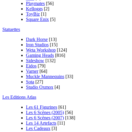
Playmates
[56]
Kelloggs
[2]
ToyBiz
[1]
Square Enix
[5]
Statuettes
Dark Horse
[13]
Iron Studios
[15]
Weta Workshop
[124]
Gaming Heads
[816]
Sideshow
[132]
Eidos
[79]
Varner
[64]
Muckle Mannequins
[33]
Sota
[27]
Studio Oxmox
[4]
Les Editions Atlas
Les 61 Figurines
[61]
Les 6 Scènes (2005)
[56]
Les 6 Scènes (2007)
[138]
Les 14 Artefacts
[11]
Les Cadeaux
[3]