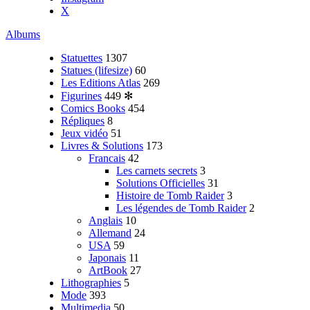
X
Albums
Statuettes
1307
Statues (lifesize)
60
Les Editions Atlas
269
Figurines
449
✻
Comics Books
454
Répliques
8
Jeux vidéo
51
Livres & Solutions
173
Francais
42
Les carnets secrets
3
Solutions Officielles
31
Histoire de Tomb Raider
3
Les légendes de Tomb Raider
2
Anglais
10
Allemand
24
USA
59
Japonais
11
ArtBook
27
Lithographies
5
Mode
393
Multimedia
50