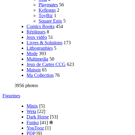
Playmates
56
Kelloggs
2
ToyBiz
1
Square Enix
5
Comics Books
454
Répliques
8
Jeux vidéo
51
Livres & Solutions
173
Lithographies
5
Mode
393
Multimedia
50
Jeux de Cartes CCG
623
Maison
65
Ma Collection
76
3956 photos
Figurines
Minix
[5]
Weta
[22]
Dark Horse
[53]
Funko
[41]
✻
YouTooz
[1]
PDP
[9]