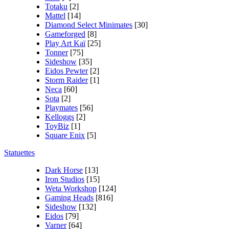
Totaku
[2]
Mattel
[14]
Diamond Select Minimates
[30]
Gameforged
[8]
Play Art Kaï
[25]
Tonner
[75]
Sideshow
[35]
Eidos Pewter
[2]
Storm Raider
[1]
Neca
[60]
Sota
[2]
Playmates
[56]
Kelloggs
[2]
ToyBiz
[1]
Square Enix
[5]
Statuettes
Dark Horse
[13]
Iron Studios
[15]
Weta Workshop
[124]
Gaming Heads
[816]
Sideshow
[132]
Eidos
[79]
Varner
[64]