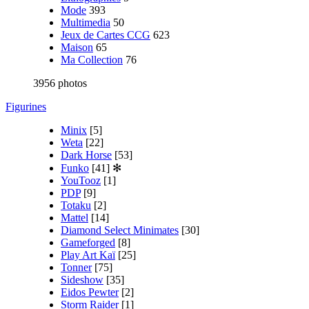
Mode
393
Multimedia
50
Jeux de Cartes CCG
623
Maison
65
Ma Collection
76
3956 photos
Figurines
Minix
[5]
Weta
[22]
Dark Horse
[53]
Funko
[41]
✻
YouTooz
[1]
PDP
[9]
Totaku
[2]
Mattel
[14]
Diamond Select Minimates
[30]
Gameforged
[8]
Play Art Kaï
[25]
Tonner
[75]
Sideshow
[35]
Eidos Pewter
[2]
Storm Raider
[1]