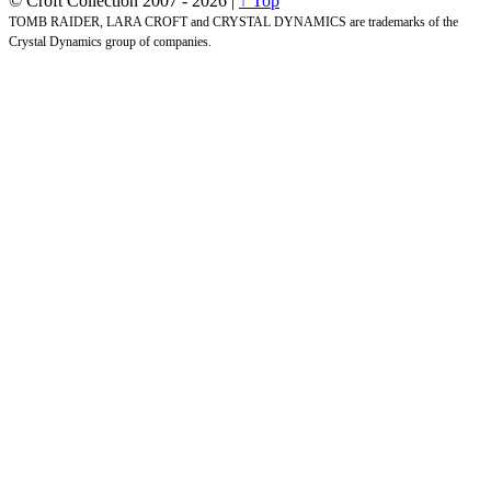
© Croft Collection 2007 -
2026 |
↑ Top
TOMB RAIDER, LARA CROFT and CRYSTAL DYNAMICS are trademarks of the
Crystal Dynamics group of companies.