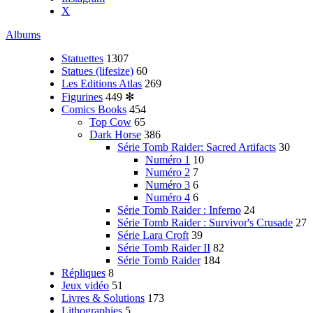
X
Albums
Statuettes
1307
Statues (lifesize)
60
Les Editions Atlas
269
Figurines
449
✻
Comics Books
454
Top Cow
65
Dark Horse
386
Série Tomb Raider: Sacred Artifacts
30
Numéro 1
10
Numéro 2
7
Numéro 3
6
Numéro 4
6
Série Tomb Raider : Inferno
24
Série Tomb Raider : Survivor's Crusade
27
Série Lara Croft
39
Série Tomb Raider II
82
Série Tomb Raider
184
Répliques
8
Jeux vidéo
51
Livres & Solutions
173
Lithographies
5