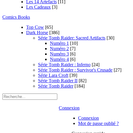
Les 14 Artefacts
[11]
Les Cadeaux
[3]
Comics Books
Top Cow
[65]
Dark Horse
[386]
Série Tomb Raider: Sacred Artifacts
[30]
Numéro 1
[10]
Numéro 2
[7]
Numéro 3
[6]
Numéro 4
[6]
Série Tomb Raider : Inferno
[24]
Série Tomb Raider : Survivor's Crusade
[27]
Série Lara Croft
[39]
Série Tomb Raider II
[82]
Série Tomb Raider
[184]
Connexion
Connexion
Mot de passe oublié ?