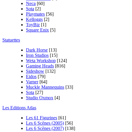
Neca
[60]
Sota
[2]
Playmates
[56]
Kelloggs
[2]
ToyBiz
[1]
Square Enix
[5]
Statuettes
Dark Horse
[13]
Iron Studios
[15]
Weta Workshop
[124]
Gaming Heads
[816]
Sideshow
[132]
Eidos
[79]
Varner
[64]
Muckle Mannequins
[33]
Sota
[27]
Studio Oxmox
[4]
Les Editions Atlas
Les 61 Figurines
[61]
Les 6 Scènes (2005)
[56]
Les 6 Scènes (2007)
[138]