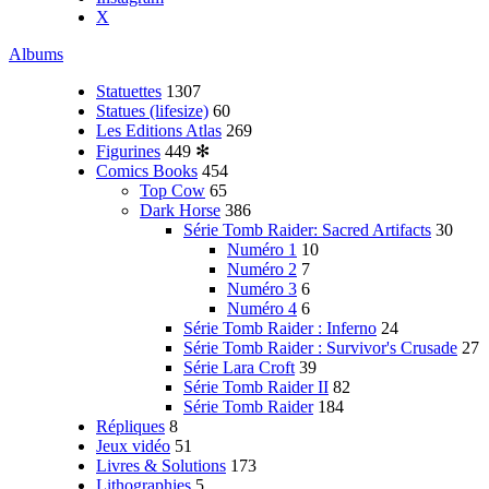
X
Albums
Statuettes
1307
Statues (lifesize)
60
Les Editions Atlas
269
Figurines
449
✻
Comics Books
454
Top Cow
65
Dark Horse
386
Série Tomb Raider: Sacred Artifacts
30
Numéro 1
10
Numéro 2
7
Numéro 3
6
Numéro 4
6
Série Tomb Raider : Inferno
24
Série Tomb Raider : Survivor's Crusade
27
Série Lara Croft
39
Série Tomb Raider II
82
Série Tomb Raider
184
Répliques
8
Jeux vidéo
51
Livres & Solutions
173
Lithographies
5