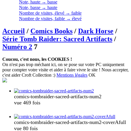
Note, haute → basse
Note, basse → haute
Nombre de visites, élevé → faible
Nombre de visites, faible → élevé
Accueil
/
Comics Books
/
Dark Horse
/
Série Tomb Raider: Sacred Artifacts
/
Numéro 2
7
Coucou, c'est nous, les COOKIES !
On n'est pas trop méchant ici, on se pose sur votre PC uniquement
pour compter votre visite et aider à faire vivre le site ! Nous accepter,
c'est aider Croft Collection :)
Mentions légales
OK
comics-tombraider-sacred-artifacts-num2
vue 469 fois
comics-tombraider-sacred-artifacts-num2-coverAfull
vue 80 fois