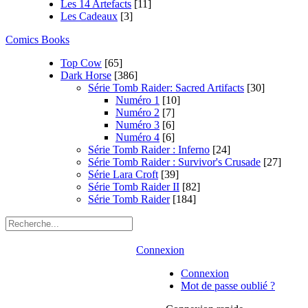
Les 14 Artefacts
[11]
Les Cadeaux
[3]
Comics Books
Top Cow
[65]
Dark Horse
[386]
Série Tomb Raider: Sacred Artifacts
[30]
Numéro 1
[10]
Numéro 2
[7]
Numéro 3
[6]
Numéro 4
[6]
Série Tomb Raider : Inferno
[24]
Série Tomb Raider : Survivor's Crusade
[27]
Série Lara Croft
[39]
Série Tomb Raider II
[82]
Série Tomb Raider
[184]
Connexion
Connexion
Mot de passe oublié ?