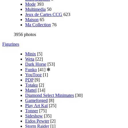
Mode
393
Multimedia
50
Jeux de Cartes CCG
623
Maison
65
Ma Collection
76
3956 photos
Figurines
Minix
[5]
Weta
[22]
Dark Horse
[53]
Funko
[41]
✻
YouTooz
[1]
PDP
[9]
Totaku
[2]
Mattel
[14]
Diamond Select Minimates
[30]
Gameforged
[8]
Play Art Kaï
[25]
Tonner
[75]
Sideshow
[35]
Eidos Pewter
[2]
Storm Raider
[1]