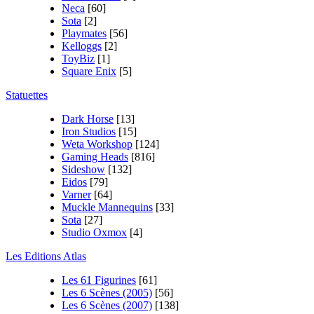
Neca
[60]
Sota
[2]
Playmates
[56]
Kelloggs
[2]
ToyBiz
[1]
Square Enix
[5]
Statuettes
Dark Horse
[13]
Iron Studios
[15]
Weta Workshop
[124]
Gaming Heads
[816]
Sideshow
[132]
Eidos
[79]
Varner
[64]
Muckle Mannequins
[33]
Sota
[27]
Studio Oxmox
[4]
Les Editions Atlas
Les 61 Figurines
[61]
Les 6 Scènes (2005)
[56]
Les 6 Scènes (2007)
[138]