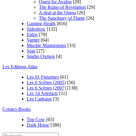
Quest for Avalon
[20]
The Ruins of Revelation
[29]
A deal at the Opera
[26]
The Sanctuary of Flame
[26]
Gaming Heads
[816]
Sideshow
[132]
Eidos
[79]
Varner
[64]
Muckle Mannequins
[33]
Sota
[27]
Studio Oxmox
[4]
Les Editions Atlas
Les 61 Figurines
[61]
Les 6 Scènes (2005)
[56]
Les 6 Scènes (2007)
[138]
Les 14 Artefacts
[11]
Les Cadeaux
[3]
Comics Books
Top Cow
[65]
Dark Horse
[386]