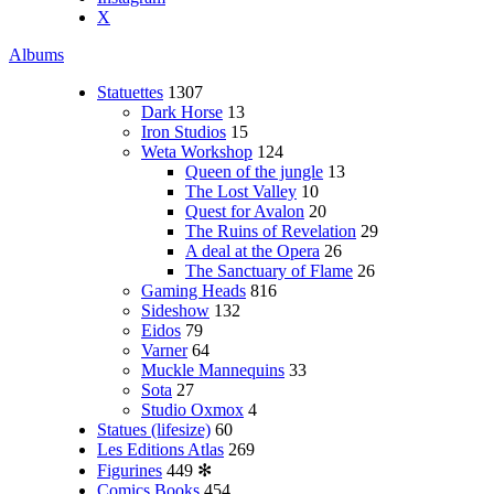
X
Albums
Statuettes
1307
Dark Horse
13
Iron Studios
15
Weta Workshop
124
Queen of the jungle
13
The Lost Valley
10
Quest for Avalon
20
The Ruins of Revelation
29
A deal at the Opera
26
The Sanctuary of Flame
26
Gaming Heads
816
Sideshow
132
Eidos
79
Varner
64
Muckle Mannequins
33
Sota
27
Studio Oxmox
4
Statues (lifesize)
60
Les Editions Atlas
269
Figurines
449
✻
Comics Books
454