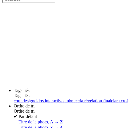
Tags liés
Tags liés
core design
eidos interactive
embracer
la révélation finale
lara crof
Ordre de tri
Ordre de tri
✔
Par défaut
Titre de la photo, A → Z
Titre de la photo, Z → A