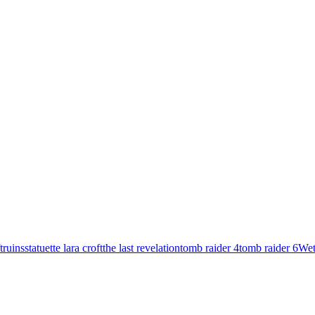
t
ruins
statuette lara croft
the last revelation
tomb raider 4
tomb raider 6
Wet