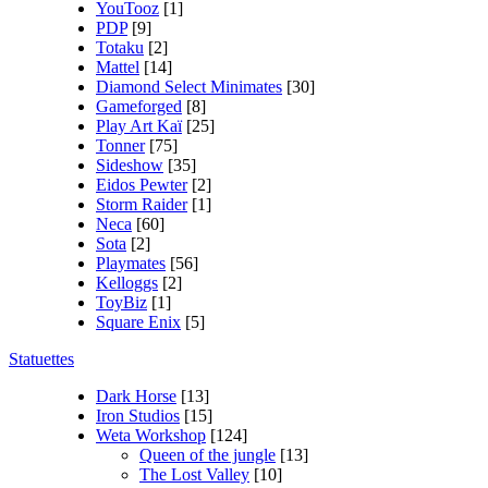
YouTooz
[1]
PDP
[9]
Totaku
[2]
Mattel
[14]
Diamond Select Minimates
[30]
Gameforged
[8]
Play Art Kaï
[25]
Tonner
[75]
Sideshow
[35]
Eidos Pewter
[2]
Storm Raider
[1]
Neca
[60]
Sota
[2]
Playmates
[56]
Kelloggs
[2]
ToyBiz
[1]
Square Enix
[5]
Statuettes
Dark Horse
[13]
Iron Studios
[15]
Weta Workshop
[124]
Queen of the jungle
[13]
The Lost Valley
[10]