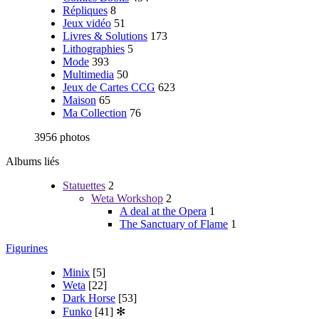
Répliques
8
Jeux vidéo
51
Livres & Solutions
173
Lithographies
5
Mode
393
Multimedia
50
Jeux de Cartes CCG
623
Maison
65
Ma Collection
76
3956 photos
Albums liés
Statuettes
2
Weta Workshop
2
A deal at the Opera
1
The Sanctuary of Flame
1
Figurines
Minix
[5]
Weta
[22]
Dark Horse
[53]
Funko
[41]
✻