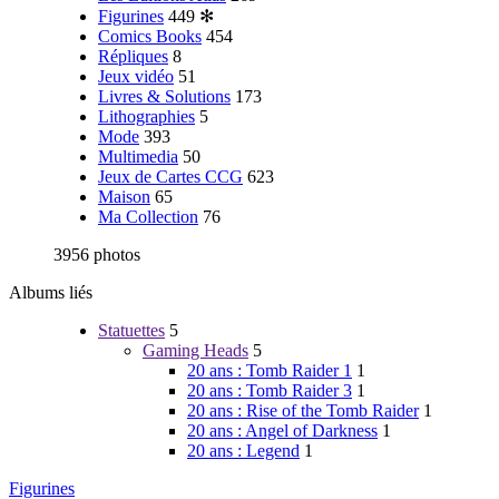
Figurines
449
✻
Comics Books
454
Répliques
8
Jeux vidéo
51
Livres & Solutions
173
Lithographies
5
Mode
393
Multimedia
50
Jeux de Cartes CCG
623
Maison
65
Ma Collection
76
3956 photos
Albums liés
Statuettes
5
Gaming Heads
5
20 ans : Tomb Raider 1
1
20 ans : Tomb Raider 3
1
20 ans : Rise of the Tomb Raider
1
20 ans : Angel of Darkness
1
20 ans : Legend
1
Figurines