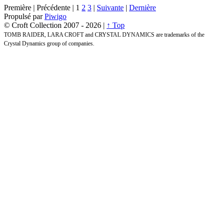
Première |
Précédente |
1
2
3
|
Suivante
|
Dernière
Propulsé par
Piwigo
© Croft Collection 2007 -
2026 |
↑ Top
TOMB RAIDER, LARA CROFT and CRYSTAL DYNAMICS are trademarks of the
Crystal Dynamics group of companies.