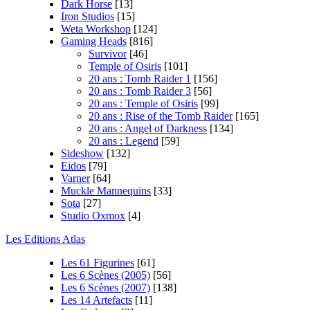
Dark Horse
[13]
Iron Studios
[15]
Weta Workshop
[124]
Gaming Heads
[816]
Survivor
[46]
Temple of Osiris
[101]
20 ans : Tomb Raider 1
[156]
20 ans : Tomb Raider 3
[56]
20 ans : Temple of Osiris
[99]
20 ans : Rise of the Tomb Raider
[165]
20 ans : Angel of Darkness
[134]
20 ans : Legend
[59]
Sideshow
[132]
Eidos
[79]
Varner
[64]
Muckle Mannequins
[33]
Sota
[27]
Studio Oxmox
[4]
Les Editions Atlas
Les 61 Figurines
[61]
Les 6 Scènes (2005)
[56]
Les 6 Scènes (2007)
[138]
Les 14 Artefacts
[11]