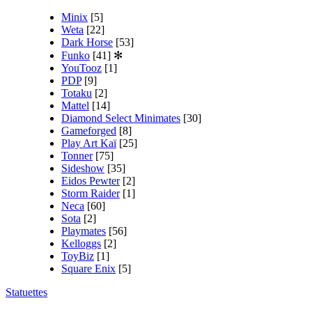
Minix
[5]
Weta
[22]
Dark Horse
[53]
Funko
[41]
✻
YouTooz
[1]
PDP
[9]
Totaku
[2]
Mattel
[14]
Diamond Select Minimates
[30]
Gameforged
[8]
Play Art Kaï
[25]
Tonner
[75]
Sideshow
[35]
Eidos Pewter
[2]
Storm Raider
[1]
Neca
[60]
Sota
[2]
Playmates
[56]
Kelloggs
[2]
ToyBiz
[1]
Square Enix
[5]
Statuettes