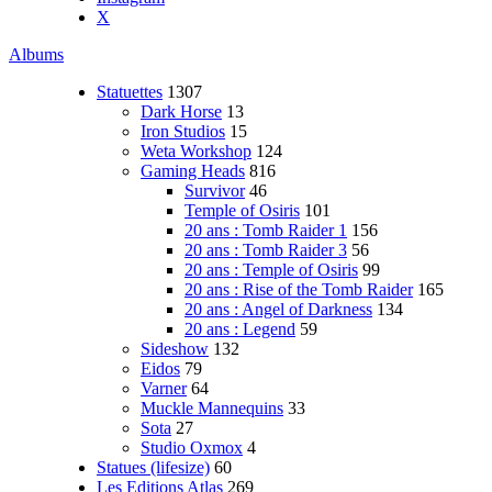
X
Albums
Statuettes
1307
Dark Horse
13
Iron Studios
15
Weta Workshop
124
Gaming Heads
816
Survivor
46
Temple of Osiris
101
20 ans : Tomb Raider 1
156
20 ans : Tomb Raider 3
56
20 ans : Temple of Osiris
99
20 ans : Rise of the Tomb Raider
165
20 ans : Angel of Darkness
134
20 ans : Legend
59
Sideshow
132
Eidos
79
Varner
64
Muckle Mannequins
33
Sota
27
Studio Oxmox
4
Statues (lifesize)
60
Les Editions Atlas
269