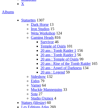
X
Albums
Statuettes
1307
Dark Horse
13
Iron Studios
15
Weta Workshop
124
Gaming Heads
816
Survivor
46
Temple of Osiris
101
20 ans : Tomb Raider 1
156
20 ans : Tomb Raider 3
56
20 ans : Temple of Osiris
99
20 ans : Rise of the Tomb Raider
165
20 ans : Angel of Darkness
134
20 ans : Legend
59
Sideshow
132
Eidos
79
Varner
64
Muckle Mannequins
33
Sota
27
Studio Oxmox
4
Statues (lifesize)
60
Les Editions Atlas
269