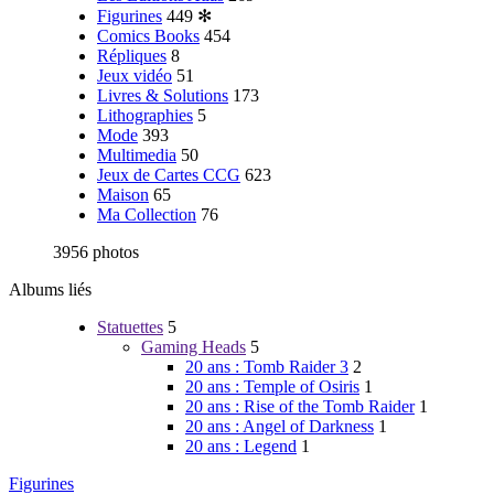
Figurines
449
✻
Comics Books
454
Répliques
8
Jeux vidéo
51
Livres & Solutions
173
Lithographies
5
Mode
393
Multimedia
50
Jeux de Cartes CCG
623
Maison
65
Ma Collection
76
3956 photos
Albums liés
Statuettes
5
Gaming Heads
5
20 ans : Tomb Raider 3
2
20 ans : Temple of Osiris
1
20 ans : Rise of the Tomb Raider
1
20 ans : Angel of Darkness
1
20 ans : Legend
1
Figurines