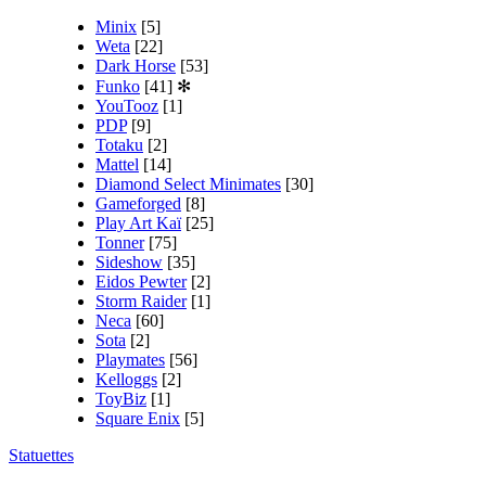
Minix
[5]
Weta
[22]
Dark Horse
[53]
Funko
[41]
✻
YouTooz
[1]
PDP
[9]
Totaku
[2]
Mattel
[14]
Diamond Select Minimates
[30]
Gameforged
[8]
Play Art Kaï
[25]
Tonner
[75]
Sideshow
[35]
Eidos Pewter
[2]
Storm Raider
[1]
Neca
[60]
Sota
[2]
Playmates
[56]
Kelloggs
[2]
ToyBiz
[1]
Square Enix
[5]
Statuettes