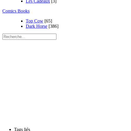
Les Cadeaux
[3]
Comics Books
Top Cow
[65]
Dark Horse
[386]
Tags liés