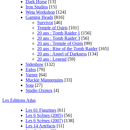
Dark Horse
[13]
Iron Studios
[15]
Weta Workshop
[124]
Gaming Heads
[816]
Survivor
[46]
Temple of Osiris
[101]
20 ans : Tomb Raider 1
[156]
20 ans : Tomb Raider 3
[56]
20 ans : Temple of Osiris
[99]
20 ans : Rise of the Tomb Raider
[165]
20 ans : Angel of Darkness
[134]
20 ans : Legend
[59]
Sideshow
[132]
Eidos
[79]
Varner
[64]
Muckle Mannequins
[33]
Sota
[27]
Studio Oxmox
[4]
Les Editions Atlas
Les 61 Figurines
[61]
Les 6 Scènes (2005)
[56]
Les 6 Scènes (2007)
[138]
Les 14 Artefacts
[11]