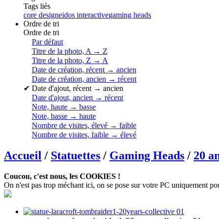
Tags liés
core design
eidos interactive
gaming heads
Ordre de tri
Ordre de tri
Par défaut
Titre de la photo, A → Z
Titre de la photo, Z → A
Date de création, récent → ancien
Date de création, ancien → récent
✔
Date d'ajout, récent → ancien
Date d'ajout, ancien → récent
Note, haute → basse
Note, basse → haute
Nombre de visites, élevé → faible
Nombre de visites, faible → élevé
Accueil
/
Statuettes
/
Gaming Heads
/
20 a
Coucou, c'est nous, les COOKIES !
On n'est pas trop méchant ici, on se pose sur votre PC uniquement pour c