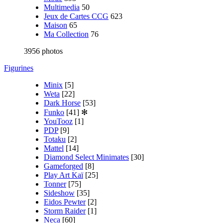
Multimedia
50
Jeux de Cartes CCG
623
Maison
65
Ma Collection
76
3956 photos
Figurines
Minix
[5]
Weta
[22]
Dark Horse
[53]
Funko
[41]
✻
YouTooz
[1]
PDP
[9]
Totaku
[2]
Mattel
[14]
Diamond Select Minimates
[30]
Gameforged
[8]
Play Art Kaï
[25]
Tonner
[75]
Sideshow
[35]
Eidos Pewter
[2]
Storm Raider
[1]
Neca
[60]