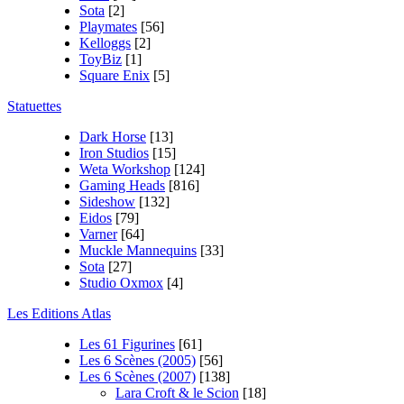
Sota
[2]
Playmates
[56]
Kelloggs
[2]
ToyBiz
[1]
Square Enix
[5]
Statuettes
Dark Horse
[13]
Iron Studios
[15]
Weta Workshop
[124]
Gaming Heads
[816]
Sideshow
[132]
Eidos
[79]
Varner
[64]
Muckle Mannequins
[33]
Sota
[27]
Studio Oxmox
[4]
Les Editions Atlas
Les 61 Figurines
[61]
Les 6 Scènes (2005)
[56]
Les 6 Scènes (2007)
[138]
Lara Croft & le Scion
[18]