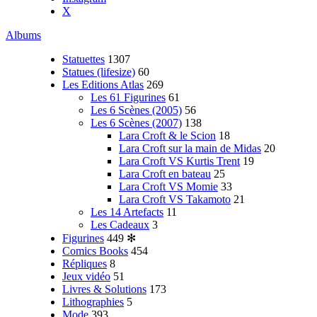
X
Albums
Statuettes
1307
Statues (lifesize)
60
Les Editions Atlas
269
Les 61 Figurines
61
Les 6 Scènes (2005)
56
Les 6 Scènes (2007)
138
Lara Croft & le Scion
18
Lara Croft sur la main de Midas
20
Lara Croft VS Kurtis Trent
19
Lara Croft en bateau
25
Lara Croft VS Momie
33
Lara Croft VS Takamoto
21
Les 14 Artefacts
11
Les Cadeaux
3
Figurines
449
✻
Comics Books
454
Répliques
8
Jeux vidéo
51
Livres & Solutions
173
Lithographies
5
Mode
393