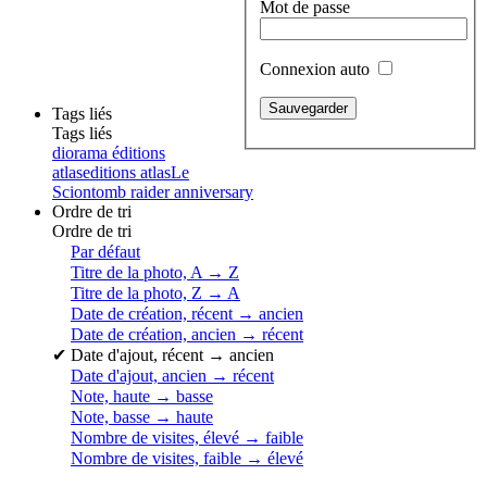
Mot de passe
Connexion auto
Tags liés
Tags liés
diorama éditions
atlas
editions atlas
Le
Scion
tomb raider anniversary
Ordre de tri
Ordre de tri
Par défaut
Titre de la photo, A → Z
Titre de la photo, Z → A
Date de création, récent → ancien
Date de création, ancien → récent
✔
Date d'ajout, récent → ancien
Date d'ajout, ancien → récent
Note, haute → basse
Note, basse → haute
Nombre de visites, élevé → faible
Nombre de visites, faible → élevé