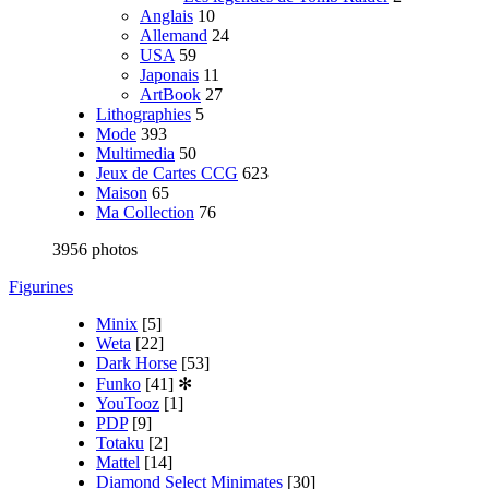
Anglais
10
Allemand
24
USA
59
Japonais
11
ArtBook
27
Lithographies
5
Mode
393
Multimedia
50
Jeux de Cartes CCG
623
Maison
65
Ma Collection
76
3956 photos
Figurines
Minix
[5]
Weta
[22]
Dark Horse
[53]
Funko
[41]
✻
YouTooz
[1]
PDP
[9]
Totaku
[2]
Mattel
[14]
Diamond Select Minimates
[30]