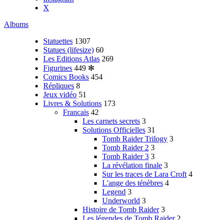
X
Albums
Statuettes
1307
Statues (lifesize)
60
Les Editions Atlas
269
Figurines
449
✻
Comics Books
454
Répliques
8
Jeux vidéo
51
Livres & Solutions
173
Francais
42
Les carnets secrets
3
Solutions Officielles
31
Tomb Raider Trilogy
3
Tomb Raider 2
3
Tomb Raider 3
3
La révélation finale
3
Sur les traces de Lara Croft
4
L'ange des ténèbres
4
Legend
3
Underworld
3
Histoire de Tomb Raider
3
Les légendes de Tomb Raider
2