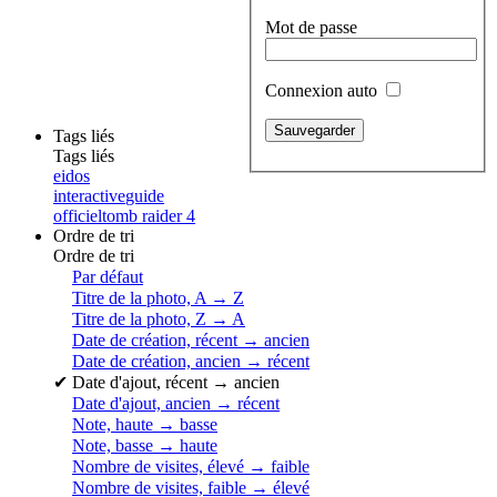
Mot de passe
Connexion auto
Tags liés
Tags liés
eidos
interactive
guide
officiel
tomb raider 4
Ordre de tri
Ordre de tri
Par défaut
Titre de la photo, A → Z
Titre de la photo, Z → A
Date de création, récent → ancien
Date de création, ancien → récent
✔
Date d'ajout, récent → ancien
Date d'ajout, ancien → récent
Note, haute → basse
Note, basse → haute
Nombre de visites, élevé → faible
Nombre de visites, faible → élevé