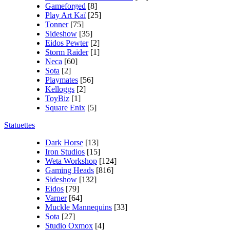
Gameforged
[8]
Play Art Kaï
[25]
Tonner
[75]
Sideshow
[35]
Eidos Pewter
[2]
Storm Raider
[1]
Neca
[60]
Sota
[2]
Playmates
[56]
Kelloggs
[2]
ToyBiz
[1]
Square Enix
[5]
Statuettes
Dark Horse
[13]
Iron Studios
[15]
Weta Workshop
[124]
Gaming Heads
[816]
Sideshow
[132]
Eidos
[79]
Varner
[64]
Muckle Mannequins
[33]
Sota
[27]
Studio Oxmox
[4]