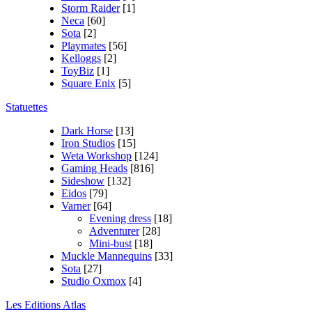
Storm Raider
[1]
Neca
[60]
Sota
[2]
Playmates
[56]
Kelloggs
[2]
ToyBiz
[1]
Square Enix
[5]
Statuettes
Dark Horse
[13]
Iron Studios
[15]
Weta Workshop
[124]
Gaming Heads
[816]
Sideshow
[132]
Eidos
[79]
Varner
[64]
Evening dress
[18]
Adventurer
[28]
Mini-bust
[18]
Muckle Mannequins
[33]
Sota
[27]
Studio Oxmox
[4]
Les Editions Atlas