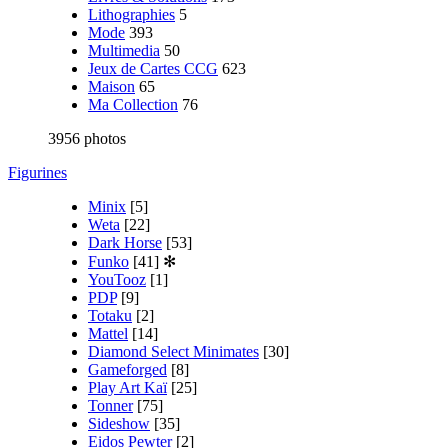
Lithographies
5
Mode
393
Multimedia
50
Jeux de Cartes CCG
623
Maison
65
Ma Collection
76
3956 photos
Figurines
Minix
[5]
Weta
[22]
Dark Horse
[53]
Funko
[41]
✻
YouTooz
[1]
PDP
[9]
Totaku
[2]
Mattel
[14]
Diamond Select Minimates
[30]
Gameforged
[8]
Play Art Kaï
[25]
Tonner
[75]
Sideshow
[35]
Eidos Pewter
[2]