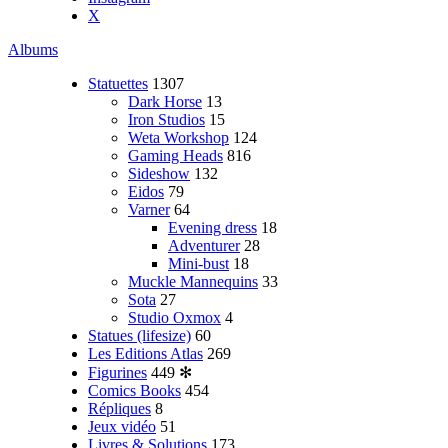
X
Albums
Statuettes
1307
Dark Horse
13
Iron Studios
15
Weta Workshop
124
Gaming Heads
816
Sideshow
132
Eidos
79
Varner
64
Evening dress
18
Adventurer
28
Mini-bust
18
Muckle Mannequins
33
Sota
27
Studio Oxmox
4
Statues (lifesize)
60
Les Editions Atlas
269
Figurines
449
✻
Comics Books
454
Répliques
8
Jeux vidéo
51
Livres & Solutions
173