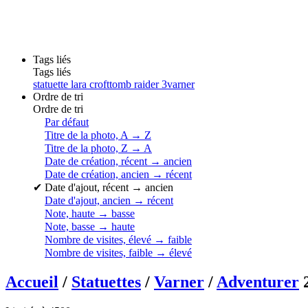
Tags liés
Tags liés
statuette lara croft
tomb raider 3
varner
Ordre de tri
Ordre de tri
Par défaut
Titre de la photo, A → Z
Titre de la photo, Z → A
Date de création, récent → ancien
Date de création, ancien → récent
✔
Date d'ajout, récent → ancien
Date d'ajout, ancien → récent
Note, haute → basse
Note, basse → haute
Nombre de visites, élevé → faible
Nombre de visites, faible → élevé
Accueil
/
Statuettes
/
Varner
/
Adventurer