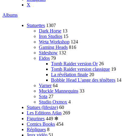
X
Albums
Statuettes
1307
Dark Horse
13
Iron Studios
15
Weta Workshop
124
Gaming Heads
816
Sideshow
132
Eidos
79
Tomb Raider version Or
26
Tomb Raider version classique
19
La révélation finale
20
Bobble Head L'ange des ténèbres
14
Varner
64
Muckle Mannequins
33
Sota
27
Studio Oxmox
4
Statues (lifesize)
60
Les Editions Atlas
269
Figurines
449
✻
Comics Books
454
Répliques
8
Jeux vidéo
51