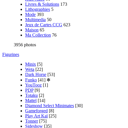
Livres & Solutions
173
Lithographies
5
Mode
393
Multimedia
50
Jeux de Cartes CCG
623
Maison
65
Ma Collection
76
3956 photos
Figurines
Minix
[5]
Weta
[22]
Dark Horse
[53]
Funko
[41]
✻
YouTooz
[1]
PDP
[9]
Totaku
[2]
Mattel
[14]
Diamond Select Minimates
[30]
Gameforged
[8]
Play Art Kaï
[25]
Tonner
[75]
Sideshow
[35]