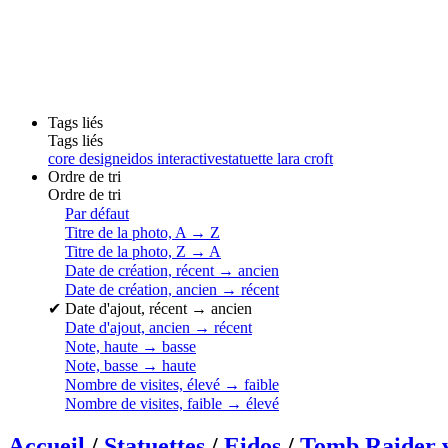
Tags liés
Tags liés
core design
eidos interactive
statuette lara croft
Ordre de tri
Ordre de tri
Par défaut
Titre de la photo, A → Z
Titre de la photo, Z → A
Date de création, récent → ancien
Date de création, ancien → récent
✔
Date d'ajout, récent → ancien
Date d'ajout, ancien → récent
Note, haute → basse
Note, basse → haute
Nombre de visites, élevé → faible
Nombre de visites, faible → élevé
Accueil
/
Statuettes
/
Eidos
/
Tomb Raider 