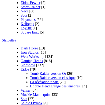
Eidos Pewter
[2]
Storm Raider
[1]
Neca
[60]
Sota
[2]
Playmates
[56]
Kelloggs
[2]
ToyBiz
[1]
Square Enix
[5]
Statuettes
Dark Horse
[13]
Iron Studios
[15]
Weta Workshop
[124]
Gaming Heads
[816]
Sideshow
[132]
Eidos
[79]
Tomb Raider version Or
[26]
Tomb Raider version classique
[19]
La révélation finale
[20]
Bobble Head L'ange des ténèbres
[14]
Varner
[64]
Muckle Mannequins
[33]
Sota
[27]
Studio Oxmox
[4]