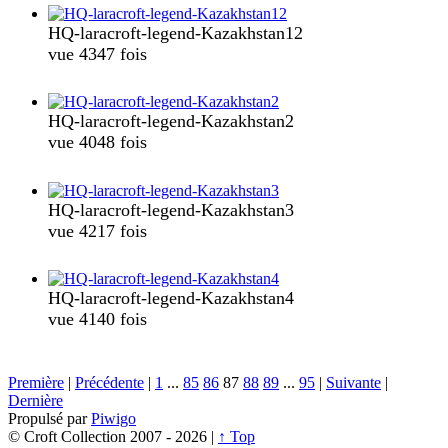
HQ-laracroft-legend-Kazakhstan12
vue 4347 fois
HQ-laracroft-legend-Kazakhstan2
vue 4048 fois
HQ-laracroft-legend-Kazakhstan3
vue 4217 fois
HQ-laracroft-legend-Kazakhstan4
vue 4140 fois
Première
|
Précédente
|
1
...
85
86
87
88
89
...
95
|
Suivante
|
Dernière
Propulsé par
Piwigo
© Croft Collection 2007 -
2026 |
↑ Top