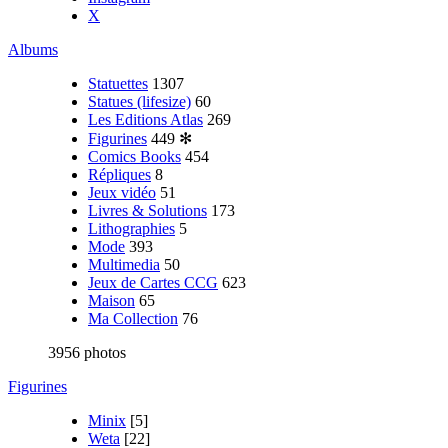
X
Albums
Statuettes
1307
Statues (lifesize)
60
Les Editions Atlas
269
Figurines
449
✻
Comics Books
454
Répliques
8
Jeux vidéo
51
Livres & Solutions
173
Lithographies
5
Mode
393
Multimedia
50
Jeux de Cartes CCG
623
Maison
65
Ma Collection
76
3956 photos
Figurines
Minix
[5]
Weta
[22]