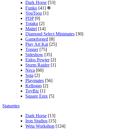
Dark Horse
[53]
Funko
[41]
✻
YouTooz
[1]
PDP
[9]
Totaku
[2]
Mattel
[14]
Diamond Select Minimates
[30]
Gameforged
[8]
Play Art Kaï
[25]
Tonner
[75]
Sideshow
[35]
Eidos Pewter
[2]
Storm Raider
[1]
Neca
[60]
Sota
[2]
Playmates
[56]
Kelloggs
[2]
ToyBiz
[1]
Square Enix
[5]
Statuettes
Dark Horse
[13]
Iron Studios
[15]
Weta Workshop
[124]