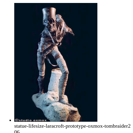
statue-lifesize-laracroft-prototype-oxmox-tombraider2
06