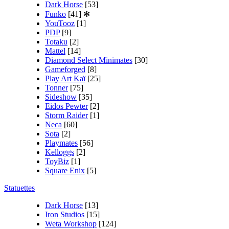
Dark Horse
[53]
Funko
[41]
✻
YouTooz
[1]
PDP
[9]
Totaku
[2]
Mattel
[14]
Diamond Select Minimates
[30]
Gameforged
[8]
Play Art Kaï
[25]
Tonner
[75]
Sideshow
[35]
Eidos Pewter
[2]
Storm Raider
[1]
Neca
[60]
Sota
[2]
Playmates
[56]
Kelloggs
[2]
ToyBiz
[1]
Square Enix
[5]
Statuettes
Dark Horse
[13]
Iron Studios
[15]
Weta Workshop
[124]