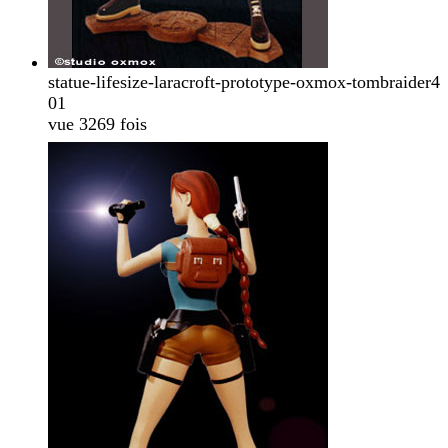
statue-lifesize-laracroft-prototype-oxmox-tombraider4
01
vue 3269 fois