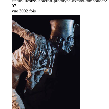
statue-lifesize-laracroft-prototype-oxmox-tombraider2
07
vue 3092 fois