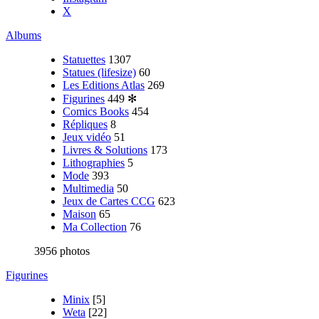
X
Albums
Statuettes
1307
Statues (lifesize)
60
Les Editions Atlas
269
Figurines
449
✻
Comics Books
454
Répliques
8
Jeux vidéo
51
Livres & Solutions
173
Lithographies
5
Mode
393
Multimedia
50
Jeux de Cartes CCG
623
Maison
65
Ma Collection
76
3956 photos
Figurines
Minix
[5]
Weta
[22]